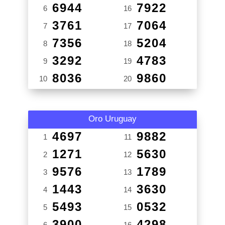
6944
7922
6
16
3761
7064
7
17
7356
5204
8
18
3292
4783
9
19
8036
9860
10
20
Oro Uruguay
4697
9882
1
11
1271
5630
2
12
9576
1789
3
13
1443
3630
4
14
5493
0532
5
15
3900
4298
6
16