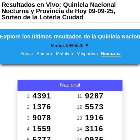
Resultados en Vivo: Quiniela Nacional
Nocturna y Provincia de Hoy 09-09-25,
Sorteo de la Lotería Ciudad
Explore los últimos resultados de la Quiniela Nacion
Martes 09/09/25 ▼
Previa
Primera
Matutina
Vespertina
Nocturna
Nacional
4391
9287
1
11
1376
5573
2
12
9078
1916
3
13
1559
3116
4
14
5377
0935
5
15