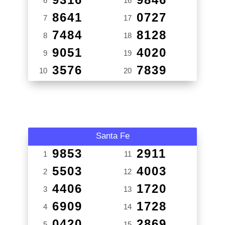
6
16
8641
0727
7
17
7484
8128
8
18
9051
4020
9
19
3576
7839
10
20
Santa Fe
9853
2911
1
11
5503
4003
2
12
4406
1720
3
13
6909
1728
4
14
0420
2869
5
15