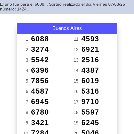
El uno fue para el 6088: . Sorteo realizado el dia Viernes 07/08/26
número: 1424.
Buenos Aires
6088
4593
1
11
3274
6921
2
12
5542
2516
3
13
6396
4387
4
14
7856
6019
5
15
4587
5316
6
16
6945
9710
7
17
6780
5597
8
18
3421
6245
9
19
7284
5046
10
20