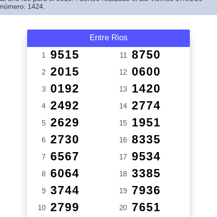
número: 1424.
Entre Rios
9515
8750
1
11
2015
0600
2
12
0192
1420
3
13
2492
2774
4
14
2629
1951
5
15
2730
8335
6
16
6567
9534
7
17
6064
3385
8
18
3744
7936
9
19
2799
7651
10
20