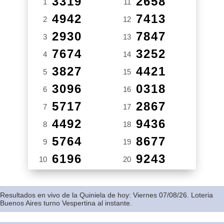
3319
2658
1
11
4942
7413
2
12
2930
7847
3
13
7674
3252
4
14
3827
4421
5
15
3096
0318
6
16
5717
2867
7
17
4492
9436
8
18
5764
8677
9
19
6196
9243
10
20
Resultados en vivo de la Quiniela de hoy: Viernes 07/08/26. Loteria
Buenos Aires turno Vespertina al instante.