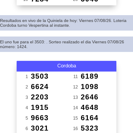
Resultados en vivo de la Quiniela de hoy: Viernes 07/08/26. Loteria
Cordoba turno Vespertina al instante.
El uno fue para el 3503: . Sorteo realizado el dia Viernes 07/08/26
número: 1424.
Cordoba
3503
6189
1
11
6624
1098
2
12
2203
2646
3
13
1915
4648
4
14
9663
6164
5
15
3021
5323
6
16