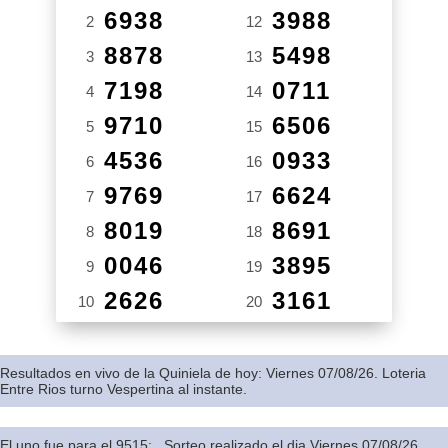
6938
3988
2
12
8878
5498
3
13
7198
0711
4
14
9710
6506
5
15
4536
0933
6
16
9769
6624
7
17
8019
8691
8
18
0046
3895
9
19
2626
3161
10
20
Resultados en vivo de la Quiniela de hoy: Viernes 07/08/26. Loteria
Entre Rios turno Vespertina al instante.
El uno fue para el 9515: . Sorteo realizado el dia Viernes 07/08/26