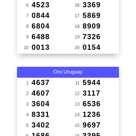
4523
3369
6
16
0844
5869
7
17
6804
8909
8
18
6488
7326
9
19
0013
0154
10
20
Oro Uruguay
4637
5944
1
11
4607
3117
2
12
3604
6536
3
13
8331
1236
4
14
3402
9697
5
15
1686
3395
6
16