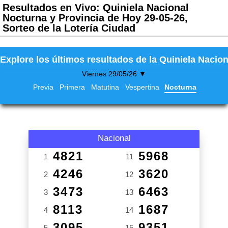
Resultados en Vivo: Quiniela Nacional
Nocturna y Provincia de Hoy 29-05-26,
Sorteo de la Lotería Ciudad
Explore los últimos resultados de la Quiniela Nacion
Viernes 29/05/26 ▼
Previa
Primera
Matutina
Vespertina
Nocturna
Nacional
4821
5968
1
11
4246
3620
2
12
3473
6463
3
13
8113
1687
4
14
3095
9351
5
15