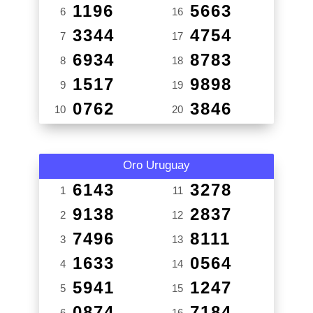
1196
5663
6
16
3344
4754
7
17
6934
8783
8
18
1517
9898
9
19
0762
3846
10
20
Oro Uruguay
6143
3278
1
11
9138
2837
2
12
7496
8111
3
13
1633
0564
4
14
5941
1247
5
15
0874
7184
6
16