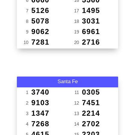
6
16
5126
1495
7
17
5078
3031
8
18
9062
6961
9
19
7281
2716
10
20
Santa Fe
3740
0305
1
11
9103
7451
2
12
1347
2214
3
13
7268
2702
4
14
4615
2203
5
15