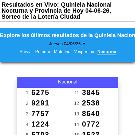
Resultados en Vivo: Quiniela Nacional
Nocturna y Provincia de Hoy 04-06-26,
Sorteo de la Lotería Ciudad
Explore los últimos resultados de la Quiniela Nacion
Jueves 04/06/26 ▼
Previa
Primera
Matutina
Vespertina
Nocturna
Nacional
6275
3845
1
11
9291
2538
2
12
7757
8640
3
13
1224
0772
4
14
5703
1523
5
15