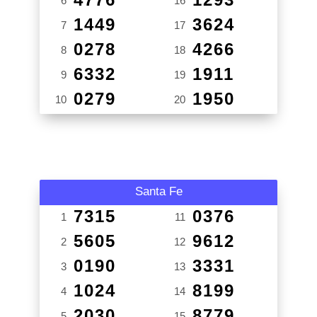
6
16
1449
3624
7
17
0278
4266
8
18
6332
1911
9
19
0279
1950
10
20
Santa Fe
7315
0376
1
11
5605
9612
2
12
0190
3331
3
13
1024
8199
4
14
2030
8779
5
15