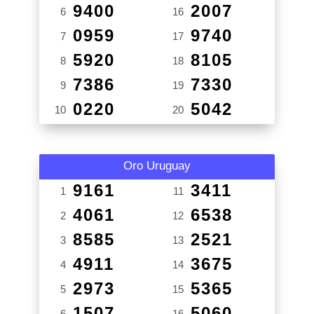
9400
2007
6
16
0959
9740
7
17
5920
8105
8
18
7386
7330
9
19
0220
5042
10
20
Oro Uruguay
9161
3411
1
11
4061
6538
2
12
8585
2521
3
13
4911
3675
4
14
2973
5365
5
15
1507
5060
6
16