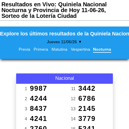
Resultados en Vivo: Quiniela Nacional
Nocturna y Provincia de Hoy 11-06-26,
Sorteo de la Lotería Ciudad
Explore los últimos resultados de la Quiniela Nacion
Jueves 11/06/26 ▼
Previa
Primera
Matutina
Vespertina
Nocturna
Nacional
9987
3442
1
11
4244
6786
2
12
8437
2145
3
13
4241
3779
4
14
2760
5241
5
15