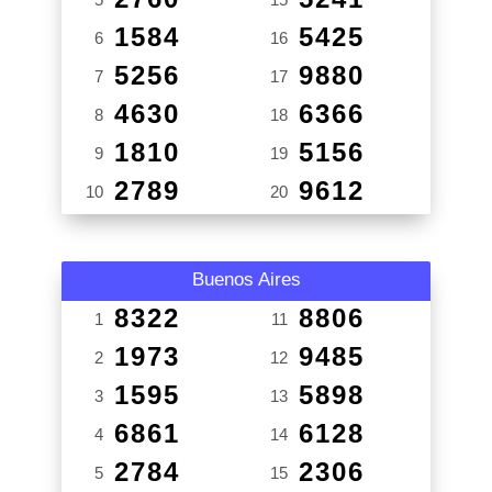
1584
5425
6
16
5256
9880
7
17
4630
6366
8
18
1810
5156
9
19
2789
9612
10
20
Buenos Aires
8322
8806
1
11
1973
9485
2
12
1595
5898
3
13
6861
6128
4
14
2784
2306
5
15