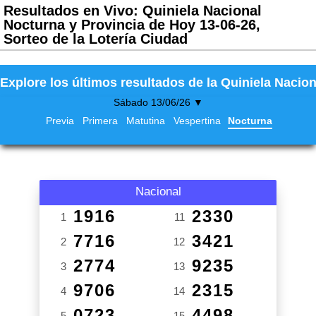
Resultados en Vivo: Quiniela Nacional
Nocturna y Provincia de Hoy 13-06-26,
Sorteo de la Lotería Ciudad
Explore los últimos resultados de la Quiniela Nacion
Sábado 13/06/26 ▼
Previa
Primera
Matutina
Vespertina
Nocturna
Nacional
1916
2330
1
11
7716
3421
2
12
2774
9235
3
13
9706
2315
4
14
0723
4498
5
15