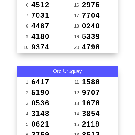
4512
2976
6
16
7031
7704
7
17
4487
0240
8
18
4180
5339
9
19
9374
4798
10
20
Oro Uruguay
6417
1588
1
11
5190
9707
2
12
0536
1678
3
13
3148
3854
4
14
0621
2118
5
15
2759
8512
6
16