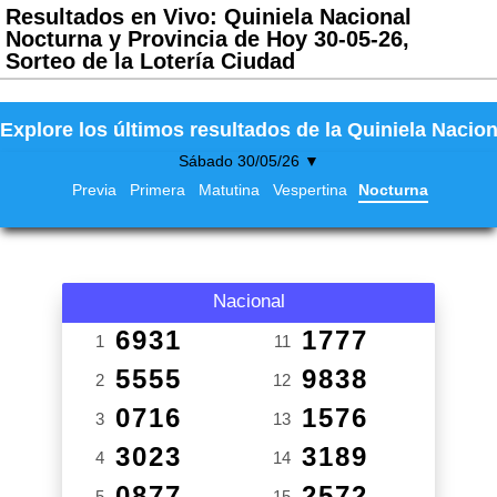
Resultados en Vivo: Quiniela Nacional
Nocturna y Provincia de Hoy 30-05-26,
Sorteo de la Lotería Ciudad
Explore los últimos resultados de la Quiniela Nacion
Sábado 30/05/26 ▼
Previa
Primera
Matutina
Vespertina
Nocturna
Nacional
6931
1777
1
11
5555
9838
2
12
0716
1576
3
13
3023
3189
4
14
0877
2572
5
15