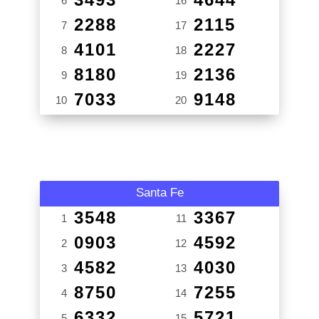
6
16
2288
2115
7
17
4101
2227
8
18
8180
2136
9
19
7033
9148
10
20
Santa Fe
3548
3367
1
11
0903
4592
2
12
4582
4030
3
13
8750
7255
4
14
6332
5721
5
15