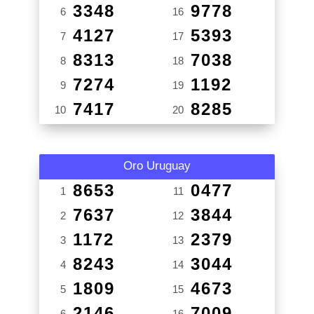
3348
9778
6
16
4127
5393
7
17
8313
7038
8
18
7274
1192
9
19
7417
8285
10
20
Oro Uruguay
8653
0477
1
11
7637
3844
2
12
1172
2379
3
13
8243
3044
4
14
1809
4673
5
15
2146
7009
6
16