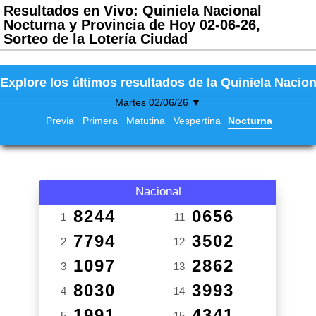
Resultados en Vivo: Quiniela Nacional
Nocturna y Provincia de Hoy 02-06-26,
Sorteo de la Lotería Ciudad
Explore los últimos resultados de la Quiniela Nacion
Martes 02/06/26 ▼
Previa
Primera
Matutina
Vespertina
Nocturna
Nacional
8244
0656
1
11
7794
3502
2
12
1097
2862
3
13
8030
3993
4
14
1991
4341
5
15