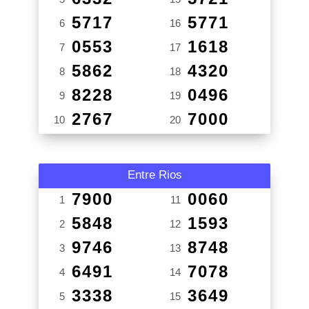
5717
5771
6
16
0553
1618
7
17
5862
4320
8
18
8228
0496
9
19
2767
7000
10
20
Entre Rios
7900
0060
1
11
5848
1593
2
12
9746
8748
3
13
6491
7078
4
14
3338
3649
5
15