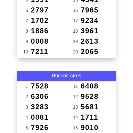
2797
7965
6
16
1702
9234
7
17
1886
3961
8
18
0008
2613
9
19
7211
2065
10
20
Buenos Aires
7528
6408
1
11
6306
9528
2
12
3283
5681
3
13
0081
1711
4
14
7926
9010
5
15