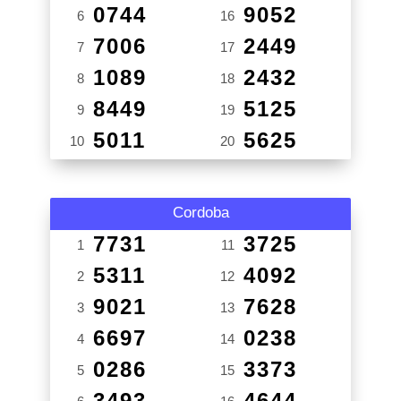
0744
9052
6
16
7006
2449
7
17
1089
2432
8
18
8449
5125
9
19
5011
5625
10
20
Cordoba
7731
3725
1
11
5311
4092
2
12
9021
7628
3
13
6697
0238
4
14
0286
3373
5
15
3493
4644