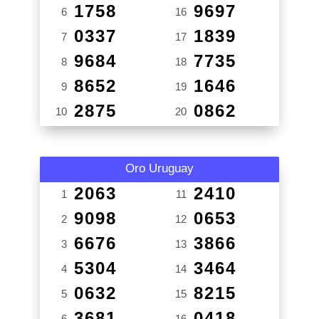
1758
9697
6
16
0337
1839
7
17
9684
7735
8
18
8652
1646
9
19
2875
0862
10
20
Oro Uruguay
2063
2410
1
11
9098
0653
2
12
6676
3866
3
13
5304
3464
4
14
0632
8215
5
15
3681
0418
6
16