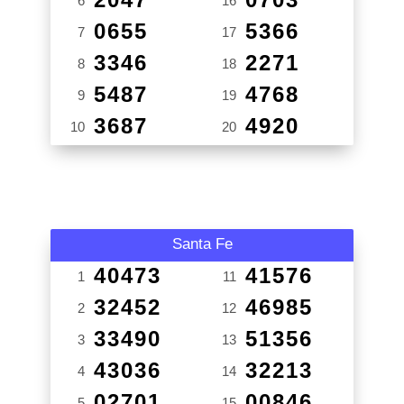
6
16
0655
5366
7
17
3346
2271
8
18
5487
4768
9
19
3687
4920
10
20
Santa Fe
40473
41576
1
11
32452
46985
2
12
33490
51356
3
13
43036
32213
4
14
02701
00846
5
15