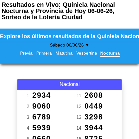
Resultados en Vivo: Quiniela Nacional
Nocturna y Provincia de Hoy 06-06-26,
Sorteo de la Lotería Ciudad
Explore los últimos resultados de la Quiniela Nacion
Sábado 06/06/26 ▼
Previa
Primera
Matutina
Vespertina
Nocturna
Nacional
2934
2608
1
11
9060
0449
2
12
6789
3298
3
13
5939
3944
4
14
0660
8725
5
15