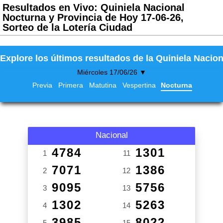
Resultados en Vivo: Quiniela Nacional
Nocturna y Provincia de Hoy 17-06-26,
Sorteo de la Lotería Ciudad
Explore los últimos resultados de la Quiniela Nacion
Miércoles 17/06/26 ▼
Previa
Primera
Matutina
Vespertina
Nocturna
Nacional
4784
1301
1
11
7071
1386
2
12
9095
5756
3
13
1302
5263
4
14
3985
8022
5
15