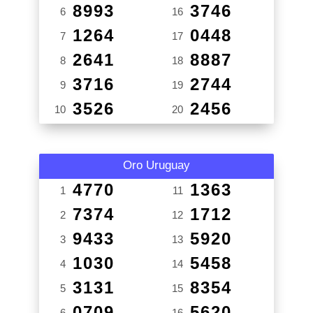
8993
3746
6
16
1264
0448
7
17
2641
8887
8
18
3716
2744
9
19
3526
2456
10
20
Oro Uruguay
4770
1363
1
11
7374
1712
2
12
9433
5920
3
13
1030
5458
4
14
3131
8354
5
15
0709
5620
6
16