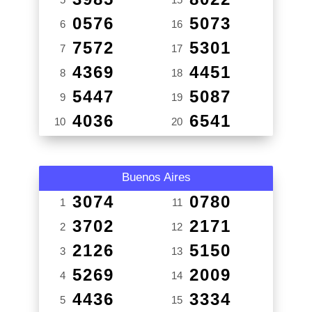
0576
5073
6
16
7572
5301
7
17
4369
4451
8
18
5447
5087
9
19
4036
6541
10
20
Buenos Aires
3074
0780
1
11
3702
2171
2
12
2126
5150
3
13
5269
2009
4
14
4436
3334
5
15