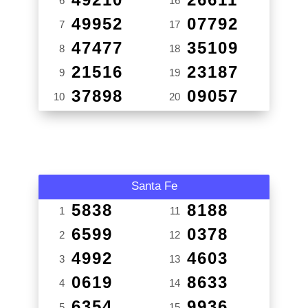
6
16
49952
07792
7
17
47477
35109
8
18
21516
23187
9
19
37898
09057
10
20
Santa Fe
5838
8188
1
11
6599
0378
2
12
4992
4603
3
13
0619
8633
4
14
6354
9936
5
15