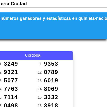
tería Ciudad
números ganadores y estadísticas en quiniela-naciona
Cordoba
3249
9353
1
11
9321
0789
2
12
5077
6019
3
13
7763
8069
4
14
7114
3332
5
15
0498
3918
6
16