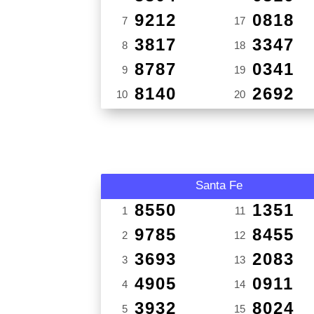
9212
0818
7
17
3817
3347
8
18
8787
0341
9
19
8140
2692
10
20
Santa Fe
8550
1351
1
11
9785
8455
2
12
3693
2083
3
13
4905
0911
4
14
3932
8024
5
15