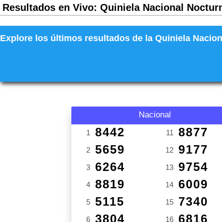
Resultados en Vivo: Quiniela Nacional Nocturn
Explore los últimos resultados de la Quiniela Nacion
Nacional
8442
8877
1
11
5659
9177
2
12
6264
9754
3
13
8819
6009
4
14
5115
7340
5
15
3804
6816
6
16