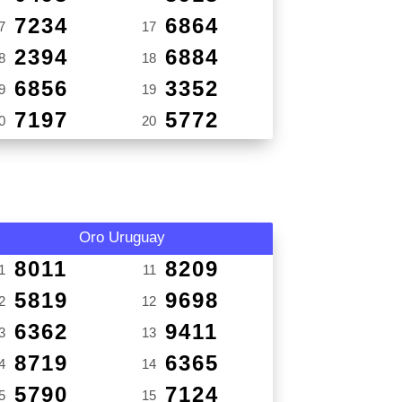
7234
6864
7
17
2394
6884
8
18
6856
3352
9
19
7197
5772
0
20
Oro Uruguay
8011
8209
1
11
5819
9698
2
12
6362
9411
3
13
8719
6365
4
14
5790
7124
5
15