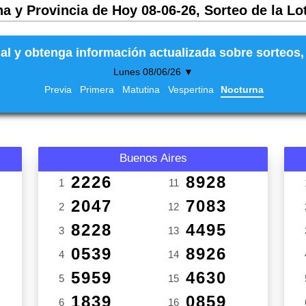
a y Provincia de Hoy 08-06-26, Sorteo de la Lo
al y obtenga información actualizada sobre sorteos, 
Lunes 08/06/26 ▼
Previa
Primera
Matutina
Vespertina
Nocturna
Buenos Aires
2226
8928
1
11
2047
7083
2
12
8228
4495
3
13
0539
8926
4
14
5959
4630
5
15
1839
0859
6
16