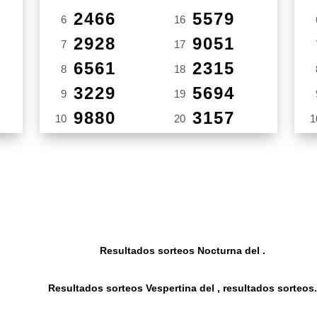
2466
5579
6
16
2928
9051
7
17
6561
2315
8
18
3229
5694
9
19
9880
3157
10
20
1
Resultados sorteos Nocturna del .
Resultados sorteos Vespertina del , resultados sorteos.