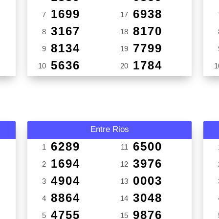
1699
6938
7
17
3167
8170
8
18
8134
7799
9
19
5636
1784
10
20
1
Entre Rios
6289
6500
1
11
1694
3976
2
12
4904
0003
3
13
8864
3048
4
14
4755
9876
5
15