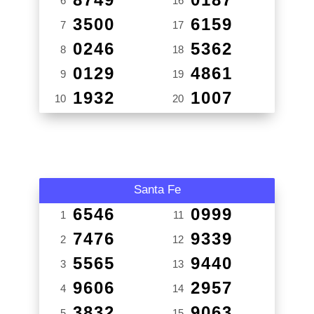
6
16
3500
6159
7
17
0246
5362
8
18
0129
4861
9
19
1932
1007
10
20
Santa Fe
6546
0999
1
11
7476
9339
2
12
5565
9440
3
13
9606
2957
4
14
3832
9063
5
15