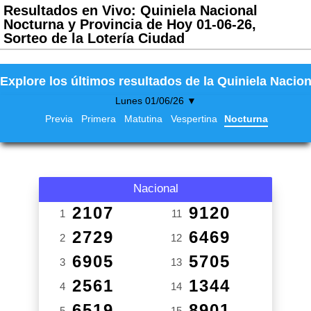
Resultados en Vivo: Quiniela Nacional
Nocturna y Provincia de Hoy 01-06-26,
Sorteo de la Lotería Ciudad
Explore los últimos resultados de la Quiniela Nacion
Lunes 01/06/26 ▼
Previa
Primera
Matutina
Vespertina
Nocturna
Nacional
2107
9120
1
11
2729
6469
2
12
6905
5705
3
13
2561
1344
4
14
6519
8901
5
15