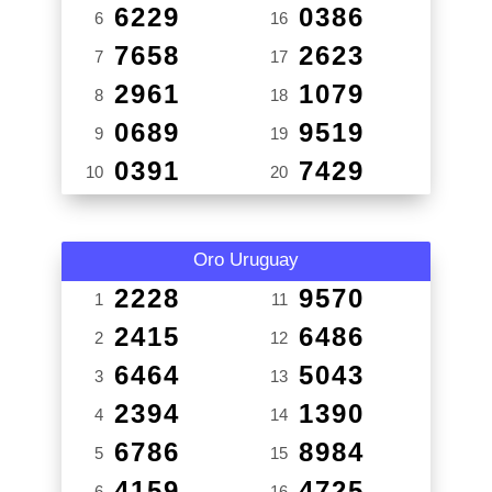
6229
0386
6
16
7658
2623
7
17
2961
1079
8
18
0689
9519
9
19
0391
7429
10
20
Oro Uruguay
2228
9570
1
11
2415
6486
2
12
6464
5043
3
13
2394
1390
4
14
6786
8984
5
15
4159
4725
6
16