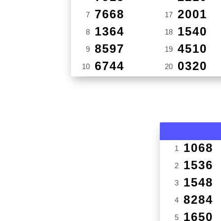
7668
2001
7
17
1364
1540
8
18
8597
4510
9
19
6744
0320
10
20
1068
1
1536
2
1548
3
8284
4
1650
5