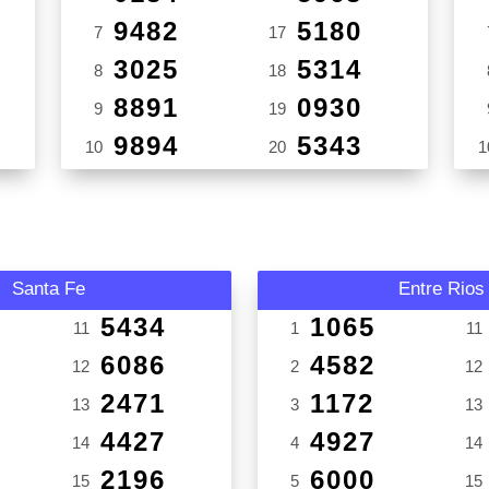
9482
5180
7
17
3025
5314
8
18
8891
0930
9
19
9894
5343
10
20
1
Santa Fe
Entre Rios
5434
1065
11
1
11
6086
4582
12
2
12
2471
1172
13
3
13
4427
4927
14
4
14
2196
6000
15
5
15