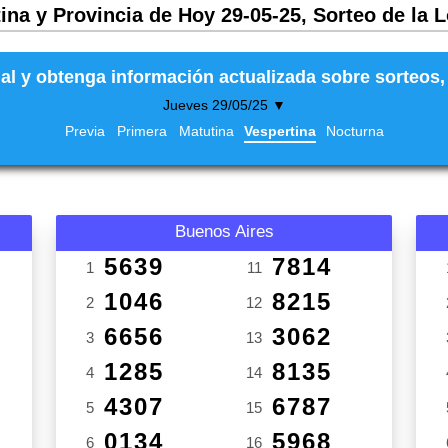
ina y Provincia de Hoy 29-05-25, Sorteo de la 
al y obtenga información actualizada sobre sorteos, 
Jueves 29/05/25 ▼
Previa
Primera
Matutina
Vespertina
Nocturna
Buenos Aires
5639
7814
1
11
1046
8215
2
12
6656
3062
3
13
1285
8135
4
14
4307
6787
5
15
0134
5968
6
16