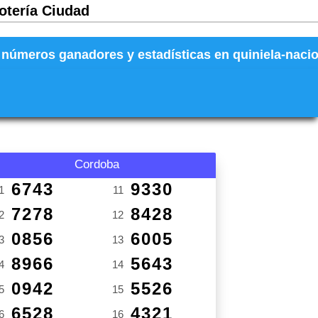
Lotería Ciudad
números ganadores y estadísticas en quiniela-naciona
Cordoba
6743
9330
1
11
7278
8428
2
12
0856
6005
3
13
8966
5643
4
14
0942
5526
5
15
6528
4321
6
16