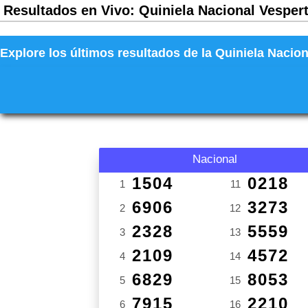
Resultados en Vivo: Quiniela Nacional Vespert
Explore los últimos resultados de la Quiniela Nacion
Nacional
1504
0218
1
11
6906
3273
2
12
2328
5559
3
13
2109
4572
4
14
6829
8053
5
15
7915
2210
6
16