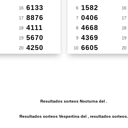
6133
1582
16
6
16
8876
0406
17
7
17
4111
4668
18
8
18
5670
4369
19
9
19
4250
6605
20
10
20
Resultados sorteos Nocturna del .
Resultados sorteos Vespertina del , resultados sorteos.