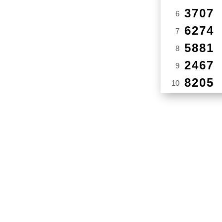
3707
6
6274
7
5881
8
2467
9
8205
10