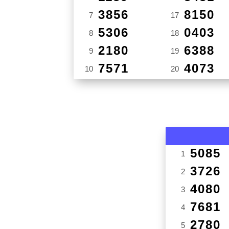
3856
8150
7
17
5306
0403
8
18
2180
6388
9
19
7571
4073
10
20
5085
1
3726
2
4080
3
7681
4
2780
5