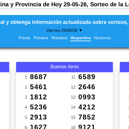
ina y Provincia de Hoy 29-05-26, Sorteo de la 
al y obtenga información actualizada sobre sorteos, 
Viernes 29/05/26 ▼
Previa
Primera
Matutina
Vespertina
Nocturna
Buenos Aires
8687
6589
1
11
5461
2646
2
12
1812
0993
3
13
5236
4212
4
14
2913
7852
5
15
1627
9121
6
16