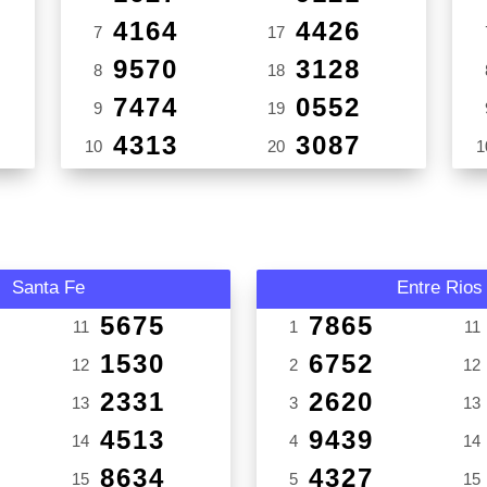
4164
4426
7
17
9570
3128
8
18
7474
0552
9
19
4313
3087
10
20
1
Santa Fe
Entre Rios
5675
7865
11
1
11
1530
6752
12
2
12
2331
2620
13
3
13
4513
9439
14
4
14
8634
4327
15
5
15