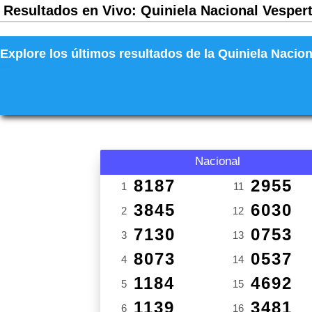
Resultados en Vivo: Quiniela Nacional Vespert
Explore los últimos resultados de la Quiniela Nacion
Nacional
8187
2955
1
11
3845
6030
2
12
7130
0753
3
13
8073
0537
4
14
1184
4692
5
15
1139
3481
6
16