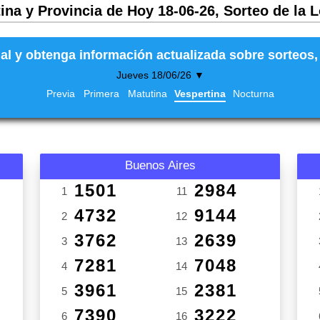
ina y Provincia de Hoy 18-06-26, Sorteo de la 
al y obtenga información actualizada sobre sorteos, 
Jueves 18/06/26 ▼
Previa
Primera
Matutina
Vespertina
Nocturna
Buenos Aires
1501
2984
1
11
4732
9144
2
12
3762
2639
3
13
7281
7048
4
14
3961
2381
5
15
7390
3222
6
16