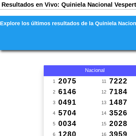
Resultados en Vivo: Quiniela Nacional Vespert
Explore los últimos resultados de la Quiniela Nacion
Nacional
2075
7222
1
11
6146
7184
2
12
0491
1487
3
13
5704
3526
4
14
0034
2028
5
15
1280
3959
6
16