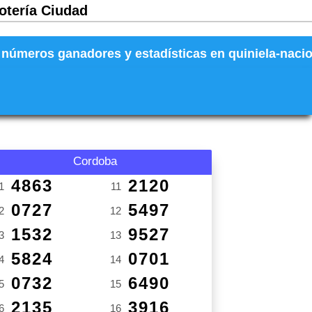
Lotería Ciudad
números ganadores y estadísticas en quiniela-naciona
Cordoba
4863
2120
1
11
0727
5497
2
12
1532
9527
3
13
5824
0701
4
14
0732
6490
5
15
2135
3916
6
16