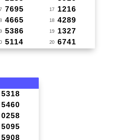
7695
1216
7
17
4665
4289
8
18
5386
1327
9
19
5114
6741
0
20
5318
5460
0258
5095
5908