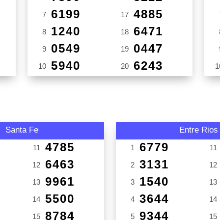
6199
4885
7
17
1240
6471
8
18
0549
0447
9
19
5940
6243
10
20
1
Santa Fe
Entre Rios
4785
6779
11
1
11
6463
3131
12
2
12
9961
1540
13
3
13
5500
3644
14
4
14
8784
9344
15
5
15