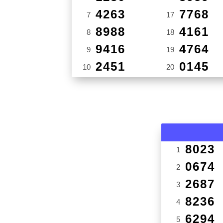
4263
7768
7
17
8988
4161
8
18
9416
4764
9
19
2451
0145
10
20
8023
1
0674
2
2687
3
8236
4
6294
5