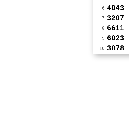
4043
6
3207
7
6611
8
6023
9
3078
10