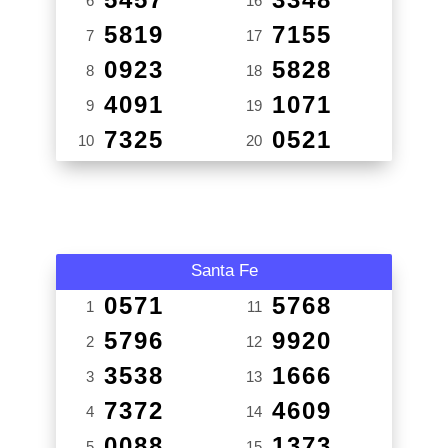
6
16
5819
7155
7
17
0923
5828
8
18
4091
1071
9
19
7325
0521
10
20
Santa Fe
0571
5768
1
11
5796
9920
2
12
3538
1666
3
13
7372
4609
4
14
0088
1373
5
15