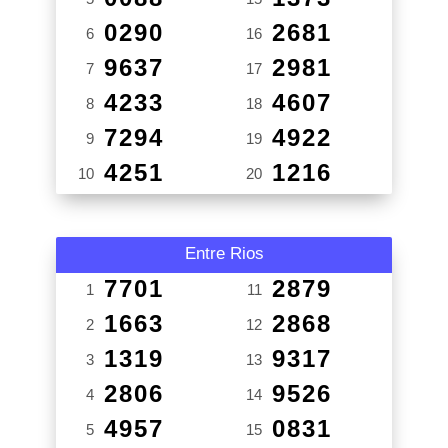
0290
2681
6
16
9637
2981
7
17
4233
4607
8
18
7294
4922
9
19
4251
1216
10
20
Entre Rios
7701
2879
1
11
1663
2868
2
12
1319
9317
3
13
2806
9526
4
14
4957
0831
5
15