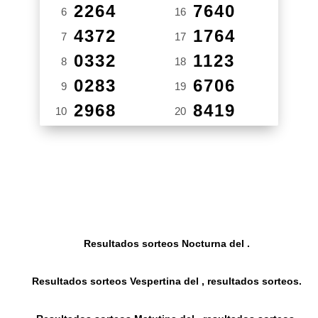
2264
7640
6
16
4372
1764
7
17
0332
1123
8
18
0283
6706
9
19
2968
8419
10
20
Resultados sorteos Nocturna del .
Resultados sorteos Vespertina del , resultados sorteos.