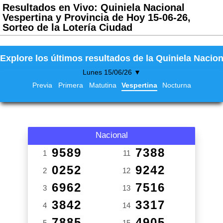
Resultados en Vivo: Quiniela Nacional
Vespertina y Provincia de Hoy 15-06-26,
Sorteo de la Lotería Ciudad
Explore los últimos resultados de la Quiniela Nacion
Lunes 15/06/26 ▼
Previa
Primera
Matutina
Vespertina
Nocturna
Nacional
9589
7388
1
11
0252
9242
2
12
6962
7516
3
13
3842
3317
4
14
7885
4905
5
15