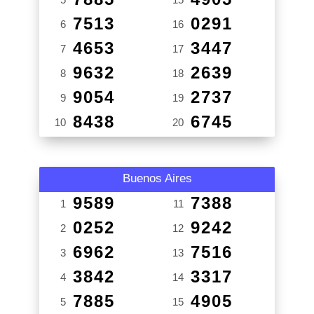
7513
0291
6
16
4653
3447
7
17
9632
2639
8
18
9054
2737
9
19
8438
6745
10
20
Buenos Aires
9589
7388
1
11
0252
9242
2
12
6962
7516
3
13
3842
3317
4
14
7885
4905
5
15