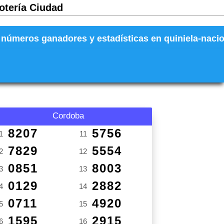
Lotería Ciudad
números ganadores y estadísticas en quiniela-naciona
Cordoba
8207
5756
1
11
7829
5554
2
12
0851
8003
3
13
0129
2882
4
14
0711
4920
5
15
1595
2915
6
16