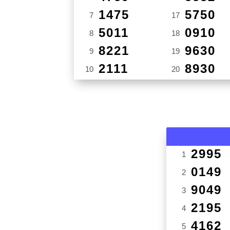
1475
5750
7
17
5011
0910
8
18
8221
9630
9
19
2111
8930
10
20
2995
1
0149
2
9049
3
2195
4
4162
5