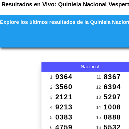
Resultados en Vivo: Quiniela Nacional Vespert
Explore los últimos resultados de la Quiniela Nacion
Nacional
9364
8367
1
11
3560
6394
2
12
2121
5297
3
13
9213
1008
4
14
0383
0888
5
15
4759
5532
6
16