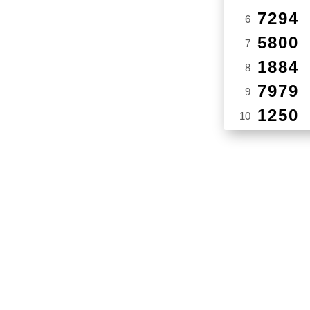
7294
6
5800
7
1884
8
7979
9
1250
10