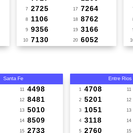
2725
7264
7
17
1106
8762
8
18
9356
3166
9
19
7130
6052
10
20
1
Santa Fe
Entre Rios
4498
4708
11
1
11
8481
5201
12
2
12
5010
1051
13
3
13
8509
3118
14
4
14
2733
2760
15
5
15