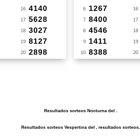
4140
1267
16
6
16
5628
8400
17
7
17
3027
4546
18
8
18
8127
1411
19
9
19
2898
8388
20
10
20
Resultados sorteos Nocturna del .
Resultados sorteos Vespertina del , resultados sorteos.