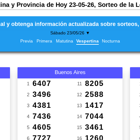
ina y Provincia de Hoy 23-05-26, Sorteo de la 
al y obtenga información actualizada sobre sorteos, 
Sábado 23/05/26 ▼
Previa
Primera
Matutina
Vespertina
Nocturna
Buenos Aires
6407
8205
1
11
3496
2588
2
12
4381
1417
3
13
7436
7044
4
14
4605
3461
5
15
7727
1260
6
16