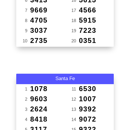
6
16
9669
4566
7
17
4705
5915
8
18
3037
7223
9
19
2735
0351
10
20
Santa Fe
1078
6530
1
11
9603
1007
2
12
2624
9392
3
13
8418
9072
4
14
3117
9322
5
15