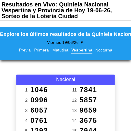
Resultados en Vivo: Quiniela Nacional
Vespertina y Provincia de Hoy 19-06-26,
Sorteo de la Lotería Ciudad
Explore los últimos resultados de la Quiniela Nacion
Viernes 19/06/26 ▼
Previa
Primera
Matutina
Vespertina
Nocturna
Nacional
1046
7841
1
11
0996
5857
2
12
6057
9659
3
13
0761
3675
4
14
1292
7944
5
15