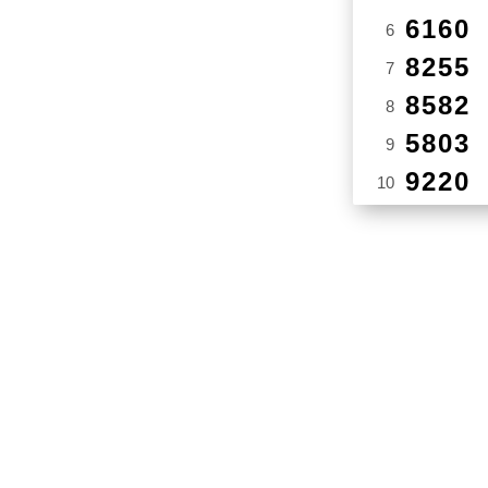
6160
6
8255
7
8582
8
5803
9
9220
10