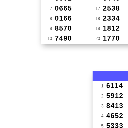
0665
2538
7
17
0166
2334
8
18
8570
1812
9
19
7490
1770
10
20
6114
1
5912
2
8413
3
4652
4
5333
5