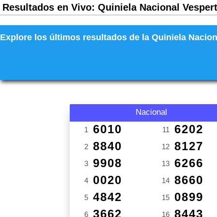
Resultados en Vivo: Quiniela Nacional Vespert
Explore los últimos resultados de la Quiniela Nacion
Nacional
6010
6202
1
11
8840
8127
2
12
9908
6266
3
13
0020
8660
4
14
4842
0899
5
15
3662
8443
6
16