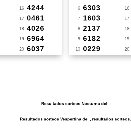
4244
6303
16
6
16
0461
1603
17
7
17
4026
2137
18
8
18
6964
6182
19
9
19
6037
0229
20
10
20
Resultados sorteos Nocturna del .
Resultados sorteos Vespertina del , resultados sorteos.