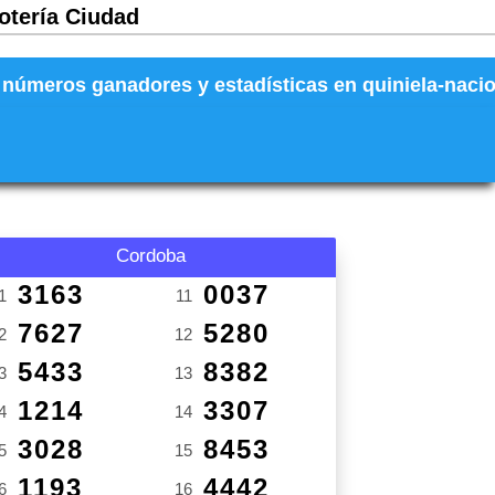
Lotería Ciudad
números ganadores y estadísticas en quiniela-naciona
Cordoba
3163
0037
1
11
7627
5280
2
12
5433
8382
3
13
1214
3307
4
14
3028
8453
5
15
1193
4442
6
16