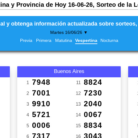
ina y Provincia de Hoy 16-06-26, Sorteo de la 
al y obtenga información actualizada sobre sorteos, 
Martes 16/06/26 ▼
Previa
Primera
Matutina
Vespertina
Nocturna
Buenos Aires
7948
8824
1
11
7001
7230
2
12
9910
2040
3
13
5721
0067
4
14
0006
8834
5
15
7317
3043
6
16