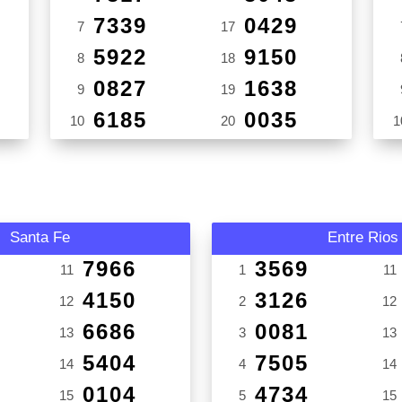
7339
0429
7
17
5922
9150
8
18
0827
1638
9
19
6185
0035
10
20
1
Santa Fe
Entre Rios
7966
3569
11
1
11
4150
3126
12
2
12
6686
0081
13
3
13
5404
7505
14
4
14
0104
4734
15
5
15