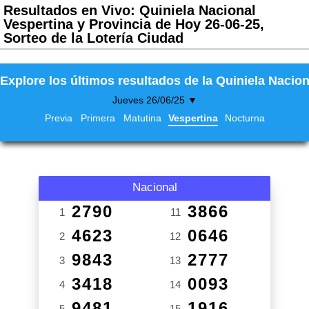
Resultados en Vivo: Quiniela Nacional
Vespertina y Provincia de Hoy 26-06-25,
Sorteo de la Lotería Ciudad
Explore los últimos resultados de la Quiniela Nacion
Jueves 26/06/25 ▼
Previa
Primera
Matutina
Vespertina
Nocturna
Nacional
2790
3866
1
11
4623
0646
2
12
9843
2777
3
13
3418
0093
4
14
9481
1916
5
15