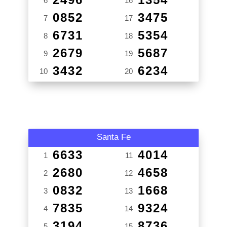
6
16
0852
3475
7
17
6731
5354
8
18
2679
5687
9
19
3432
6234
10
20
Santa Fe
6633
4014
1
11
2680
4658
2
12
0832
1668
3
13
7835
9324
4
14
3194
8736
5
15