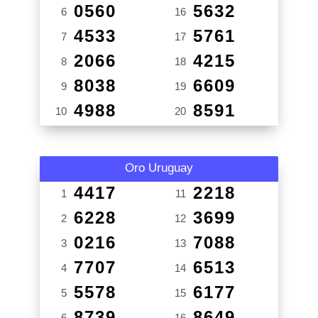
0560
5632
6
16
4533
5761
7
17
2066
4215
8
18
8038
6609
9
19
4988
8591
10
20
Oro Uruguay
4417
2218
1
11
6228
3699
2
12
0216
7088
3
13
7707
6513
4
14
5578
6177
5
15
8739
8649
6
16