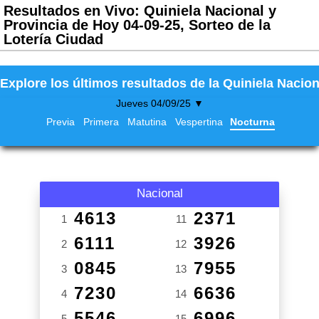
Resultados en Vivo: Quiniela Nacional y
Provincia de Hoy 04-09-25, Sorteo de la
Lotería Ciudad
Explore los últimos resultados de la Quiniela Nacion
Jueves 04/09/25 ▼
Previa
Primera
Matutina
Vespertina
Nocturna
Nacional
4613
2371
1
11
6111
3926
2
12
0845
7955
3
13
7230
6636
4
14
5546
6996
5
15