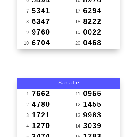
6
16
5341
6294
7
17
6347
8222
8
18
9760
0022
9
19
6704
0468
10
20
Santa Fe
7662
0955
1
11
4780
1455
2
12
1721
9983
3
13
1270
3039
4
14
2474
1783
5
15