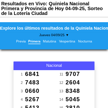
Resultados en Vivo: Quiniela Nacional
Primera y Provincia de Hoy 04-09-25, Sorteo
de la Lotería Ciudad
Explore los últimos resultados de la Quiniela Nacion
Jueves 04/09/25 ▼
Previa
Primera
Matutina
Vespertina
Nocturna
Nacional
6841
9707
1
11
7483
2604
2
12
0660
8348
3
13
5267
5045
4
14
5413
2810
5
15