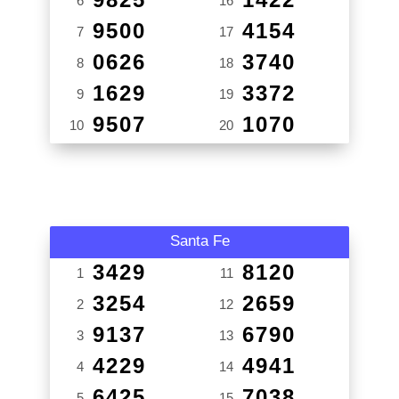
6
16
9500
4154
7
17
0626
3740
8
18
1629
3372
9
19
9507
1070
10
20
Santa Fe
3429
8120
1
11
3254
2659
2
12
9137
6790
3
13
4229
4941
4
14
6425
7038
5
15