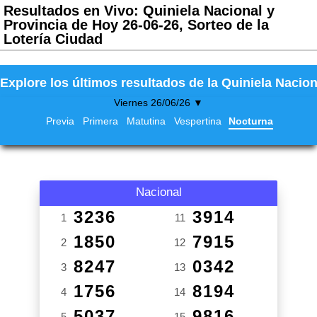
Resultados en Vivo: Quiniela Nacional y
Provincia de Hoy 26-06-26, Sorteo de la
Lotería Ciudad
Explore los últimos resultados de la Quiniela Nacion
Viernes 26/06/26 ▼
Previa
Primera
Matutina
Vespertina
Nocturna
Nacional
3236
3914
1
11
1850
7915
2
12
8247
0342
3
13
1756
8194
4
14
5037
9816
5
15