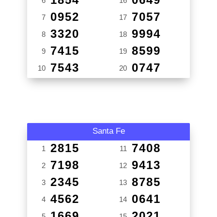
6
16
0952
7057
7
17
3320
9994
8
18
7415
8599
9
19
7543
0747
10
20
Santa Fe
2815
7408
1
11
7198
9413
2
12
2345
8785
3
13
4562
0641
4
14
1669
2021
5
15