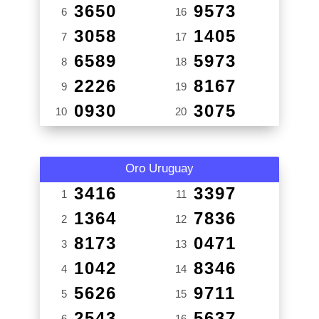
3650
9573
6
16
3058
1405
7
17
6589
5973
8
18
2226
8167
9
19
0930
3075
10
20
Oro Uruguay
3416
3397
1
11
1364
7836
2
12
8173
0471
3
13
1042
8346
4
14
5626
9711
5
15
2543
5637
6
16