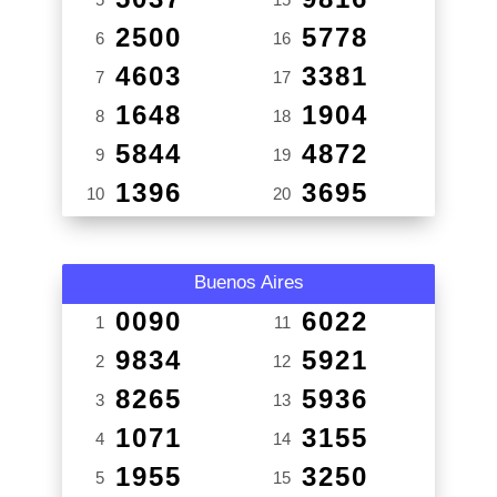
2500
5778
6
16
4603
3381
7
17
1648
1904
8
18
5844
4872
9
19
1396
3695
10
20
Buenos Aires
0090
6022
1
11
9834
5921
2
12
8265
5936
3
13
1071
3155
4
14
1955
3250
5
15