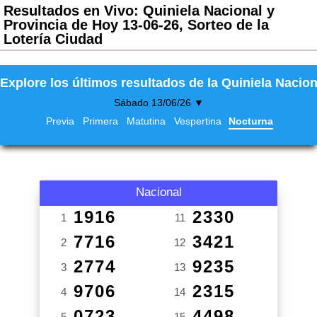
Resultados en Vivo: Quiniela Nacional y
Provincia de Hoy 13-06-26, Sorteo de la
Lotería Ciudad
Explore los últimos resultados de la Quiniela Nacion
Sábado 13/06/26 ▼
Previa
Primera
Matutina
Vespertina
Nocturna
Nacional
1916
2330
1
11
7716
3421
2
12
2774
9235
3
13
9706
2315
4
14
0723
4498
5
15