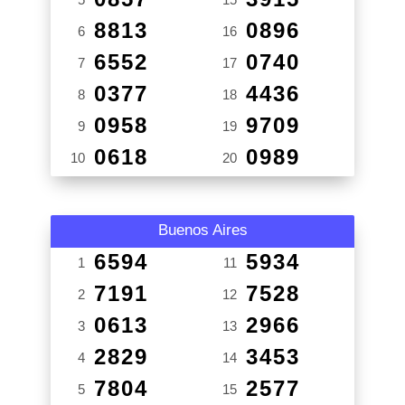
8813
0896
6
16
6552
0740
7
17
0377
4436
8
18
0958
9709
9
19
0618
0989
10
20
Buenos Aires
6594
5934
1
11
7191
7528
2
12
0613
2966
3
13
2829
3453
4
14
7804
2577
5
15