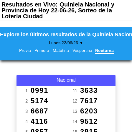
Resultados en Vivo: Quiniela Nacional y
Provincia de Hoy 22-06-26, Sorteo de la
Lotería Ciudad
Explore los últimos resultados de la Quiniela Nacion
Lunes 22/06/26 ▼
Previa
Primera
Matutina
Vespertina
Nocturna
Nacional
0991
3633
1
11
5174
7617
2
12
6687
6203
3
13
4116
9512
4
14
0857
3915
5
15