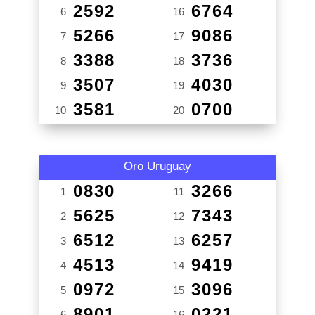
2592
6764
6
16
5266
9086
7
17
3388
3736
8
18
3507
4030
9
19
3581
0700
10
20
Oro Uruguay
0830
3266
1
11
5625
7343
2
12
6512
6257
3
13
4513
9419
4
14
0972
3096
5
15
8901
0221
6
16