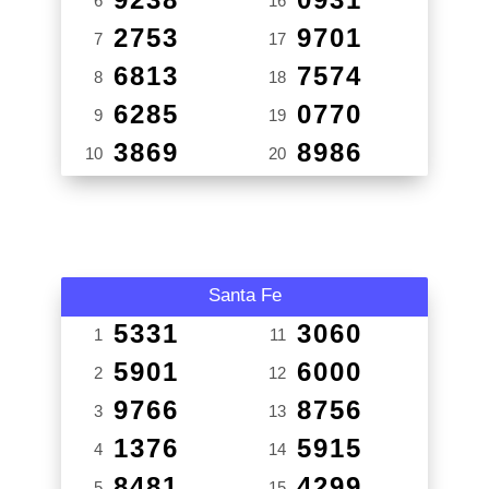
6
16
2753
9701
7
17
6813
7574
8
18
6285
0770
9
19
3869
8986
10
20
Santa Fe
5331
3060
1
11
5901
6000
2
12
9766
8756
3
13
1376
5915
4
14
8481
4299
5
15