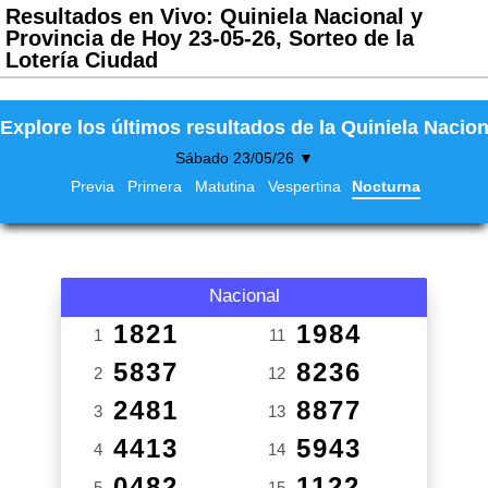
Resultados en Vivo: Quiniela Nacional y
Provincia de Hoy 23-05-26, Sorteo de la
Lotería Ciudad
Explore los últimos resultados de la Quiniela Nacion
Sábado 23/05/26 ▼
Previa
Primera
Matutina
Vespertina
Nocturna
Nacional
1821
1984
1
11
5837
8236
2
12
2481
8877
3
13
4413
5943
4
14
0482
1122
5
15