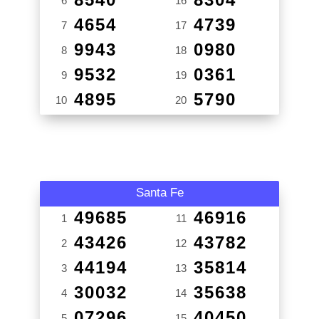
6
16
4654
4739
7
17
9943
0980
8
18
9532
0361
9
19
4895
5790
10
20
Santa Fe
49685
46916
1
11
43426
43782
2
12
44194
35814
3
13
30032
35638
4
14
07296
40450
5
15