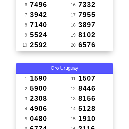
7496
7332
6
16
3942
7955
7
17
7140
3897
8
18
5524
8102
9
19
2592
6576
10
20
Oro Uruguay
1590
1507
1
11
5900
8446
2
12
2308
8156
3
13
4906
5128
4
14
0480
1910
5
15
6774
2116
6
16