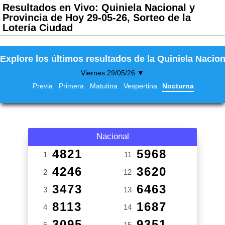
Resultados en Vivo: Quiniela Nacional y
Provincia de Hoy 29-05-26, Sorteo de la
Lotería Ciudad
Explore los últimos resultados de la Quiniela Nacion
Viernes 29/05/26 ▼
Previa
Primera
Matutina
Vespertina
Nocturna
Nacional
4821
5968
1
11
4246
3620
2
12
3473
6463
3
13
8113
1687
4
14
3095
9351
5
15