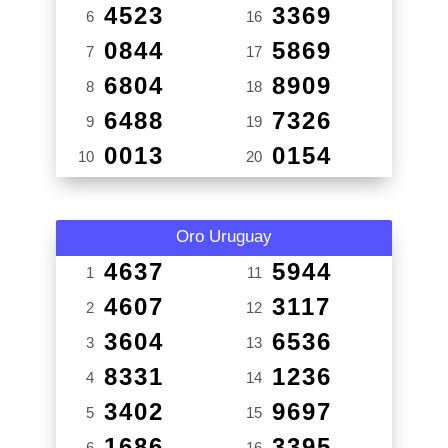
4523
3369
6
16
0844
5869
7
17
6804
8909
8
18
6488
7326
9
19
0013
0154
10
20
Oro Uruguay
4637
5944
1
11
4607
3117
2
12
3604
6536
3
13
8331
1236
4
14
3402
9697
5
15
1686
3395
6
16