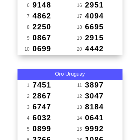
9148
2951
6
16
4862
4094
7
17
2250
6695
8
18
0867
2915
9
19
0699
4442
10
20
Oro Uruguay
7451
3897
1
11
2867
3047
2
12
6747
8184
3
13
6032
0641
4
14
0899
9992
5
15
2366
1086
6
16