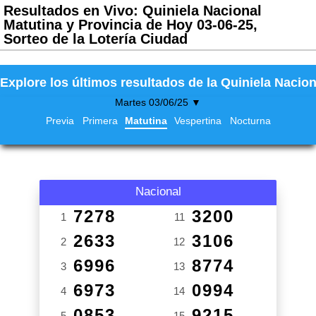
Resultados en Vivo: Quiniela Nacional
Matutina y Provincia de Hoy 03-06-25,
Sorteo de la Lotería Ciudad
Explore los últimos resultados de la Quiniela Nacion
Martes 03/06/25 ▼
Previa
Primera
Matutina
Vespertina
Nocturna
Nacional
7278
3200
1
11
2633
3106
2
12
6996
8774
3
13
6973
0994
4
14
0853
9215
5
15