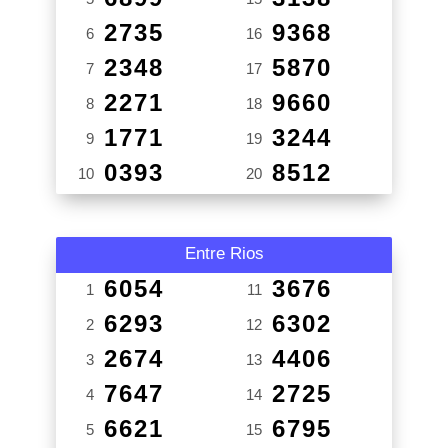
2735
9368
6
16
2348
5870
7
17
2271
9660
8
18
1771
3244
9
19
0393
8512
10
20
Entre Rios
6054
3676
1
11
6293
6302
2
12
2674
4406
3
13
7647
2725
4
14
6621
6795
5
15