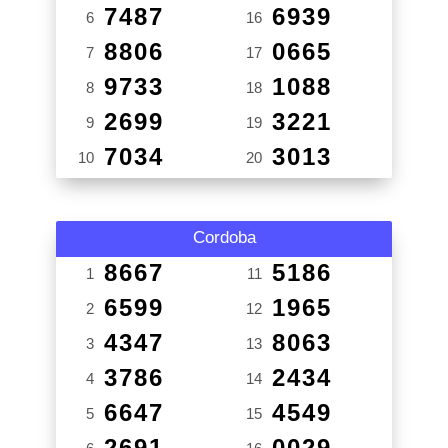
7487
6939
6
16
8806
0665
7
17
9733
1088
8
18
2699
3221
9
19
7034
3013
10
20
Cordoba
8667
5186
1
11
6599
1965
2
12
4347
8063
3
13
3786
2434
4
14
6647
4549
5
15
2691
0029