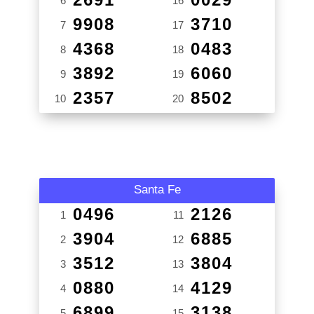
6
16
9908
3710
7
17
4368
0483
8
18
3892
6060
9
19
2357
8502
10
20
Santa Fe
0496
2126
1
11
3904
6885
2
12
3512
3804
3
13
0880
4129
4
14
6899
3138
5
15