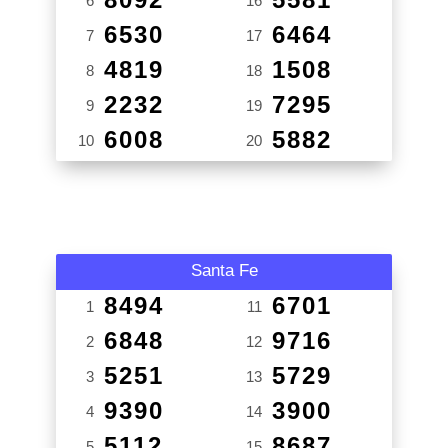
6
16
6530
6464
7
17
4819
1508
8
18
2232
7295
9
19
6008
5882
10
20
Santa Fe
8494
6701
1
11
6848
9716
2
12
5251
5729
3
13
9390
3900
4
14
5112
8687
5
15