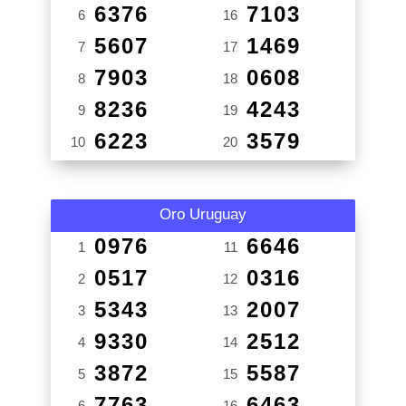
6376
7103
6
16
5607
1469
7
17
7903
0608
8
18
8236
4243
9
19
6223
3579
10
20
Oro Uruguay
0976
6646
1
11
0517
0316
2
12
5343
2007
3
13
9330
2512
4
14
3872
5587
5
15
7763
6463
6
16