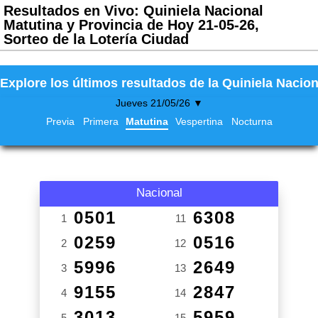
Resultados en Vivo: Quiniela Nacional
Matutina y Provincia de Hoy 21-05-26,
Sorteo de la Lotería Ciudad
Explore los últimos resultados de la Quiniela Nacion
Jueves 21/05/26 ▼
Previa
Primera
Matutina
Vespertina
Nocturna
Nacional
0501
6308
1
11
0259
0516
2
12
5996
2649
3
13
9155
2847
4
14
3013
5959
5
15