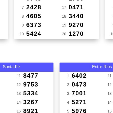
2428
0471
7
17
4605
3440
8
18
6373
9270
9
19
5424
1270
10
20
1
Santa Fe
Entre Rios
8477
6402
11
1
11
9753
0473
12
2
12
5334
7001
13
3
13
3267
5271
14
4
14
8921
5976
15
5
15