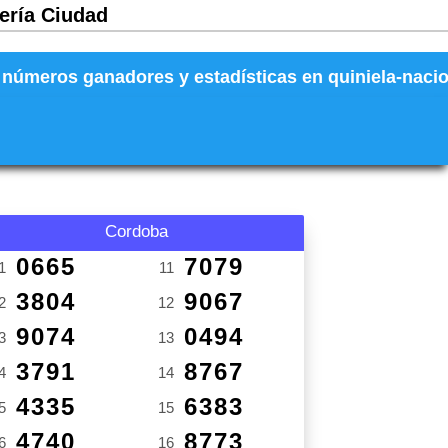
tería Ciudad
números ganadores y estadísticas en quiniela-naciona
Cordoba
0665
7079
1
11
3804
9067
2
12
9074
0494
3
13
3791
8767
4
14
4335
6383
5
15
4740
8773
6
16