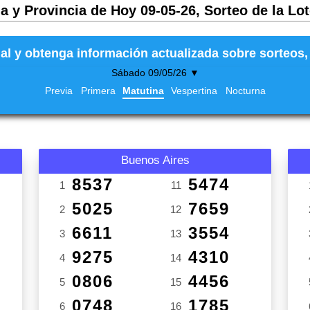
a y Provincia de Hoy 09-05-26, Sorteo de la Lo
al y obtenga información actualizada sobre sorteos, 
Sábado 09/05/26 ▼
Previa
Primera
Matutina
Vespertina
Nocturna
Buenos Aires
8537
5474
1
11
5025
7659
2
12
6611
3554
3
13
9275
4310
4
14
0806
4456
5
15
0748
1785
6
16