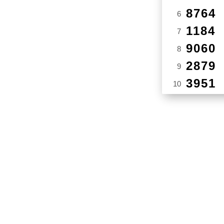
8764
6
1184
7
9060
8
2879
9
3951
10