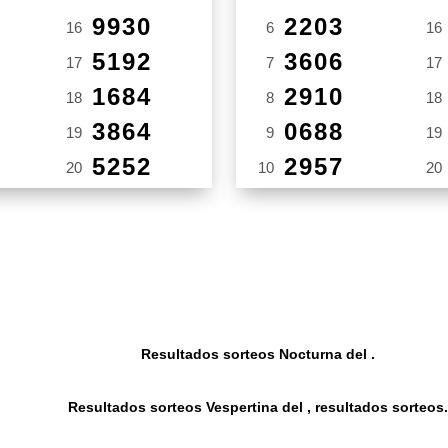
9930
2203
16
6
16
5192
3606
17
7
17
1684
2910
18
8
18
3864
0688
19
9
19
5252
2957
20
10
20
Resultados sorteos Nocturna del .
Resultados sorteos Vespertina del , resultados sorteos.