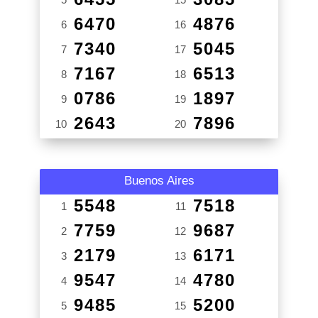
6470
4876
6
16
7340
5045
7
17
7167
6513
8
18
0786
1897
9
19
2643
7896
10
20
Buenos Aires
5548
7518
1
11
7759
9687
2
12
2179
6171
3
13
9547
4780
4
14
9485
5200
5
15