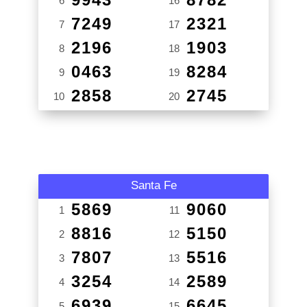
6
16
7249
2321
7
17
2196
1903
8
18
0463
8284
9
19
2858
2745
10
20
Santa Fe
5869
9060
1
11
8816
5150
2
12
7807
5516
3
13
3254
2589
4
14
6939
6645
5
15