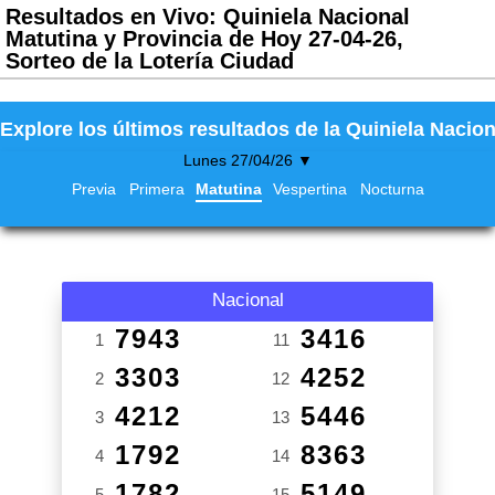
Resultados en Vivo: Quiniela Nacional
Matutina y Provincia de Hoy 27-04-26,
Sorteo de la Lotería Ciudad
Explore los últimos resultados de la Quiniela Nacion
Lunes 27/04/26 ▼
Previa
Primera
Matutina
Vespertina
Nocturna
Nacional
7943
3416
1
11
3303
4252
2
12
4212
5446
3
13
1792
8363
4
14
1782
5149
5
15