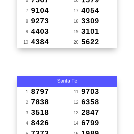
6
16
9104
4054
7
17
9273
3309
8
18
4403
3101
9
19
4384
5622
10
20
Santa Fe
8797
9703
1
11
7838
6358
2
12
3518
2847
3
13
8426
6799
4
14
7373
1989
5
15