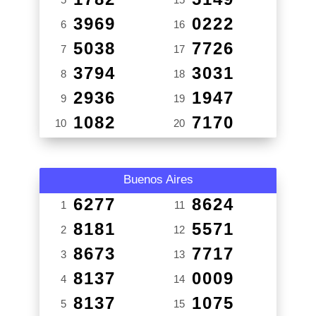
3969
0222
6
16
5038
7726
7
17
3794
3031
8
18
2936
1947
9
19
1082
7170
10
20
Buenos Aires
6277
8624
1
11
8181
5571
2
12
8673
7717
3
13
8137
0009
4
14
8137
1075
5
15