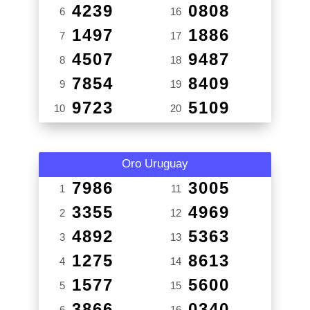
4239
0808
6
16
1497
1886
7
17
4507
9487
8
18
7854
8409
9
19
9723
5109
10
20
Oro Uruguay
7986
3005
1
11
3355
4969
2
12
4892
5363
3
13
1275
8613
4
14
1577
5600
5
15
3866
0340
6
16