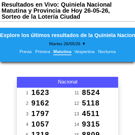
Resultados en Vivo: Quiniela Nacional
Matutina y Provincia de Hoy 26-05-26,
Sorteo de la Lotería Ciudad
Explore los últimos resultados de la Quiniela Nacion
Martes 26/05/26 ▼
Previa
Primera
Matutina
Vespertina
Nocturna
Nacional
1623
8524
1
11
9162
5118
2
12
1797
4511
3
13
1057
9315
4
14
1318
8809
5
15