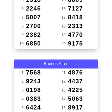
2246
7127
6
16
5007
8418
7
17
2700
2313
8
18
2382
4770
9
19
6850
9175
10
20
Buenos Aires
7568
4876
1
11
9243
4437
2
12
0198
4225
3
13
0383
5063
4
14
6424
8917
5
15