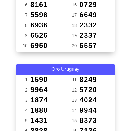
8161
0729
6
16
5598
6649
7
17
6936
2332
8
18
6526
2337
9
19
6950
5557
10
20
Oro Uruguay
1590
8249
1
11
9964
5720
2
12
1874
4024
3
13
1880
9944
4
14
1431
8373
5
15
2838
7126
6
16