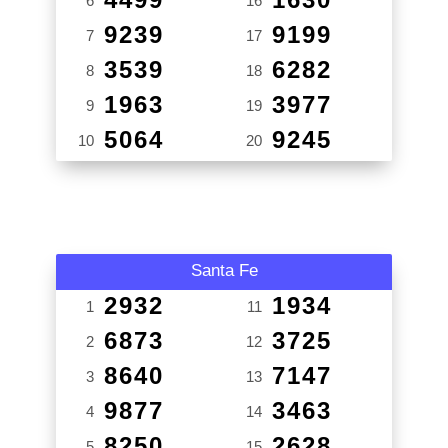
6
16
9239
9199
7
17
3539
6282
8
18
1963
3977
9
19
5064
9245
10
20
Santa Fe
2932
1934
1
11
6873
3725
2
12
8640
7147
3
13
9877
3463
4
14
8250
2628
5
15