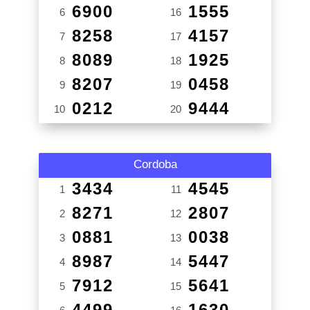
6900
1555
6
16
8258
4157
7
17
8089
1925
8
18
8207
0458
9
19
0212
9444
10
20
Cordoba
3434
4545
1
11
8271
2807
2
12
0881
0038
3
13
8987
5447
4
14
7912
5641
5
15
4499
1630