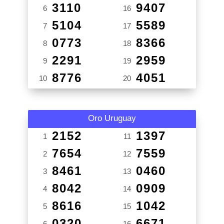
3110
9407
6
16
5104
5589
7
17
0773
8366
8
18
2291
2959
9
19
8776
4051
10
20
Oro Uruguay
2152
1397
1
11
7654
7559
2
12
8461
0460
3
13
8042
0909
4
14
8616
1042
5
15
0320
6671
6
16