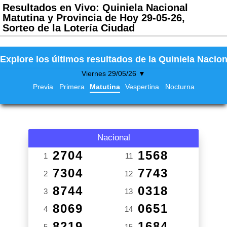
Resultados en Vivo: Quiniela Nacional
Matutina y Provincia de Hoy 29-05-26,
Sorteo de la Lotería Ciudad
Explore los últimos resultados de la Quiniela Nacion
Viernes 29/05/26 ▼
Previa
Primera
Matutina
Vespertina
Nocturna
Nacional
2704
1568
1
11
7304
7743
2
12
8744
0318
3
13
8069
0651
4
14
8219
1684
5
15