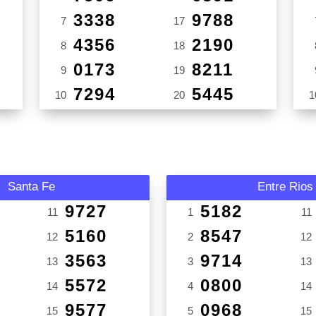
3338
9788
7
17
4356
2190
8
18
0173
8211
9
19
7294
5445
10
20
1
Santa Fe
Entre Rios
9727
5182
11
1
11
5160
8547
12
2
12
3563
9714
13
3
13
5572
0800
14
4
14
9577
0968
15
5
15