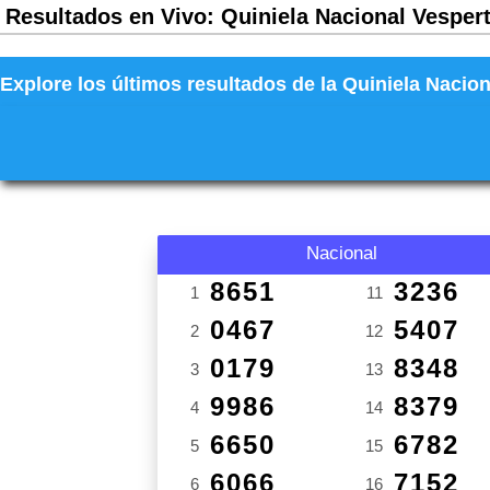
Resultados en Vivo: Quiniela Nacional Vespert
Explore los últimos resultados de la Quiniela Nacion
Nacional
8651
3236
1
11
0467
5407
2
12
0179
8348
3
13
9986
8379
4
14
6650
6782
5
15
6066
7152
6
16