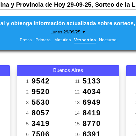
ina y Provincia de Hoy 29-09-25, Sorteo de la 
al y obtenga información actualizada sobre sorteos, 
Lunes 29/09/25 ▼
Previa
Primera
Matutina
Vespertina
Nocturna
Buenos Aires
9542
5133
1
11
9520
4034
2
12
5530
6949
3
13
8057
8419
4
14
3419
8770
5
15
7506
6391
6
16