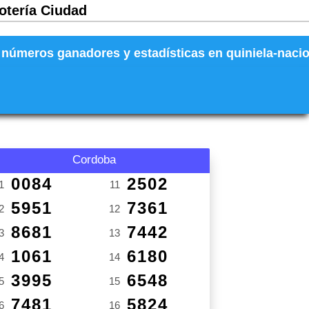
Lotería Ciudad
números ganadores y estadísticas en quiniela-naciona
Cordoba
0084
2502
1
11
5951
7361
2
12
8681
7442
3
13
1061
6180
4
14
3995
6548
5
15
7481
5824
6
16