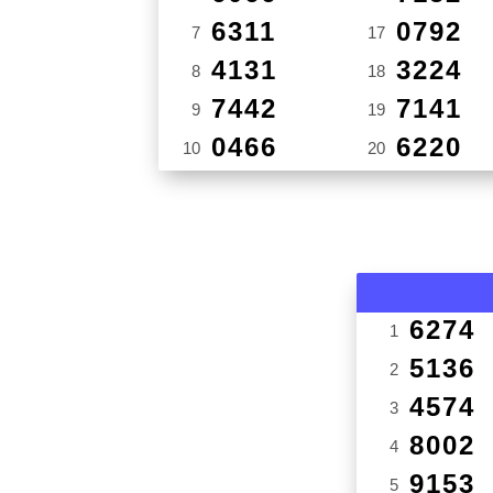
6311
0792
7
17
4131
3224
8
18
7442
7141
9
19
0466
6220
10
20
6274
1
5136
2
4574
3
8002
4
9153
5