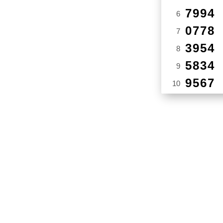
7994
6
0778
7
3954
8
5834
9
9567
10