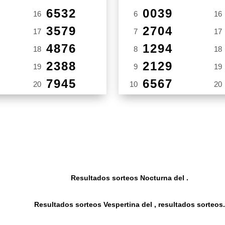
6532
0039
16
6
16
3579
2704
17
7
17
4876
1294
18
8
18
2388
2129
19
9
19
7945
6567
20
10
20
Resultados sorteos Nocturna del .
Resultados sorteos Vespertina del , resultados sorteos.