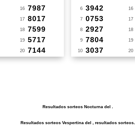
7987
3942
16
6
16
8017
0753
17
7
17
7599
2927
18
8
18
5717
7804
19
9
19
7144
3037
20
10
20
Resultados sorteos Nocturna del .
Resultados sorteos Vespertina del , resultados sorteos.