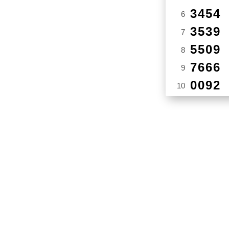
3454
6
3539
7
5509
8
7666
9
0092
10