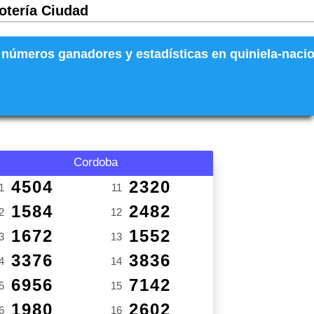
Lotería Ciudad
números ganadores y estadísticas en quiniela-naciona
Cordoba
4504
2320
1
11
1584
2482
2
12
1672
1552
3
13
3376
3836
4
14
6956
7142
5
15
1980
2602
6
16