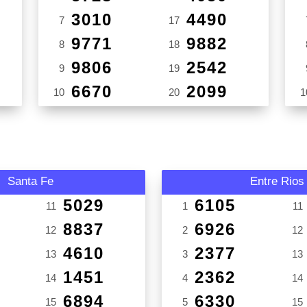
3010
4490
7
17
9771
9882
8
18
9806
2542
9
19
6670
2099
10
20
1
Santa Fe
Entre Rios
5029
6105
11
1
11
8837
6926
12
2
12
4610
2377
13
3
13
1451
2362
14
4
14
6894
6330
15
5
15