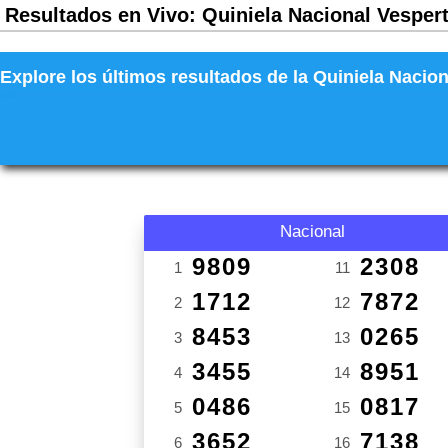
Resultados en Vivo: Quiniela Nacional Vespert
Explore los últimos resultados de la Quiniela Nacion
Nacional
9809
2308
1
11
1712
7872
2
12
8453
0265
3
13
3455
8951
4
14
0486
0817
5
15
3652
7138
6
16