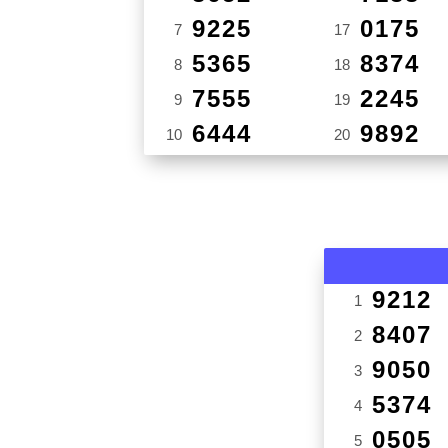
9225
0175
7
17
5365
8374
8
18
7555
2245
9
19
6444
9892
10
20
9212
1
8407
2
9050
3
5374
4
0505
5