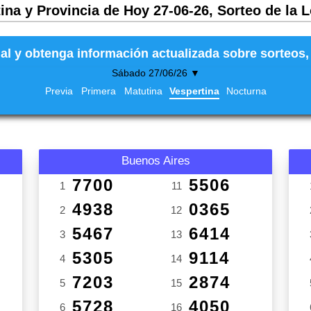
ina y Provincia de Hoy 27-06-26, Sorteo de la 
al y obtenga información actualizada sobre sorteos, 
Sábado 27/06/26 ▼
Previa
Primera
Matutina
Vespertina
Nocturna
Buenos Aires
7700
5506
1
11
4938
0365
2
12
5467
6414
3
13
5305
9114
4
14
7203
2874
5
15
5728
4050
6
16