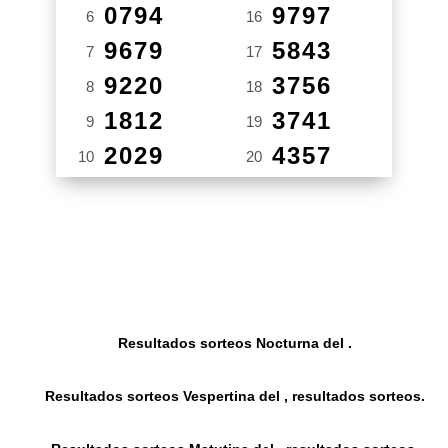
0794
9797
6
16
9679
5843
7
17
9220
3756
8
18
1812
3741
9
19
2029
4357
10
20
Resultados sorteos Nocturna del .
Resultados sorteos Vespertina del , resultados sorteos.