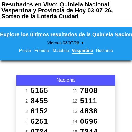
Resultados en Vivo: Quiniela Nacional
Vespertina y Provincia de Hoy 03-07-26,
Sorteo de la Lotería Ciudad
Explore los últimos resultados de la Quiniela Nacion
Viernes 03/07/26 ▼
Previa
Primera
Matutina
Vespertina
Nocturna
Nacional
5155
7808
1
11
8455
5111
2
12
6152
4838
3
13
6251
0696
4
14
0734
7244
5
15