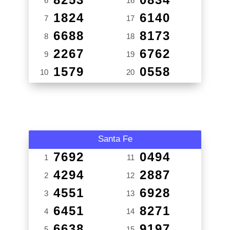
6
16
1824
6140
7
17
6688
8173
8
18
2267
6762
9
19
1579
0558
10
20
Santa Fe
7692
0494
1
11
4294
2887
2
12
4551
6928
3
13
6451
8271
4
14
6638
9197
5
15