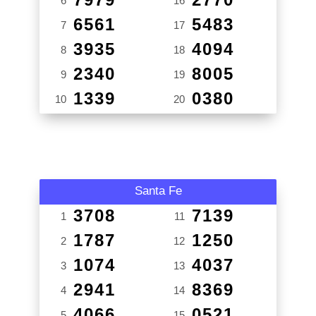
6
16
6561
5483
7
17
3935
4094
8
18
2340
8005
9
19
1339
0380
10
20
Santa Fe
3708
7139
1
11
1787
1250
2
12
1074
4037
3
13
2941
8369
4
14
4066
0521
5
15