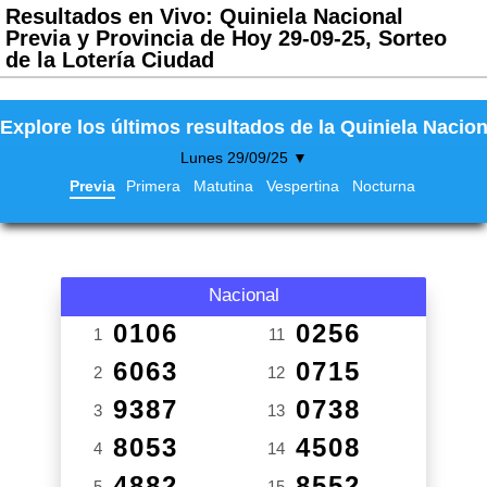
Resultados en Vivo: Quiniela Nacional
Previa y Provincia de Hoy 29-09-25, Sorteo
de la Lotería Ciudad
Explore los últimos resultados de la Quiniela Nacion
Lunes 29/09/25 ▼
Previa
Primera
Matutina
Vespertina
Nocturna
Nacional
0106
0256
1
11
6063
0715
2
12
9387
0738
3
13
8053
4508
4
14
4882
8552
5
15