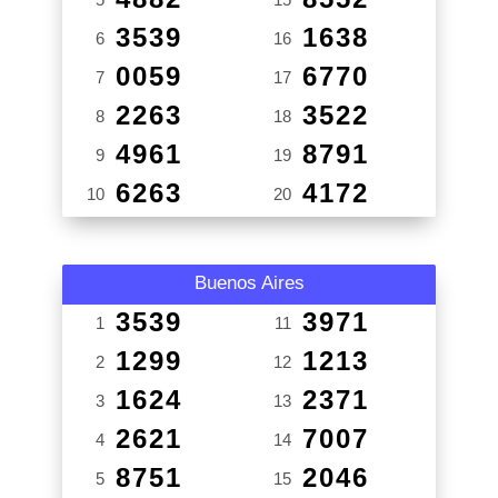
3539
1638
6
16
0059
6770
7
17
2263
3522
8
18
4961
8791
9
19
6263
4172
10
20
Buenos Aires
3539
3971
1
11
1299
1213
2
12
1624
2371
3
13
2621
7007
4
14
8751
2046
5
15