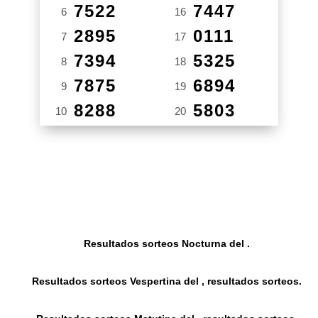
7522
7447
6
16
2895
0111
7
17
7394
5325
8
18
7875
6894
9
19
8288
5803
10
20
Resultados sorteos Nocturna del .
Resultados sorteos Vespertina del , resultados sorteos.