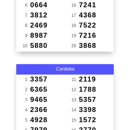
0664
7241
6
16
3812
4368
7
17
2469
7522
8
18
8987
7216
9
19
5880
3868
10
20
Cordoba
3357
2119
1
11
6365
1788
2
12
9465
5357
3
13
2366
3398
4
14
4928
1572
5
15
7979
2770