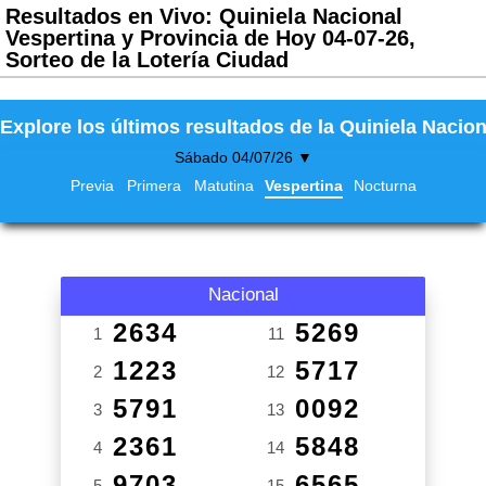
Resultados en Vivo: Quiniela Nacional
Vespertina y Provincia de Hoy 04-07-26,
Sorteo de la Lotería Ciudad
Explore los últimos resultados de la Quiniela Nacion
Sábado 04/07/26 ▼
Previa
Primera
Matutina
Vespertina
Nocturna
Nacional
2634
5269
1
11
1223
5717
2
12
5791
0092
3
13
2361
5848
4
14
9703
6565
5
15