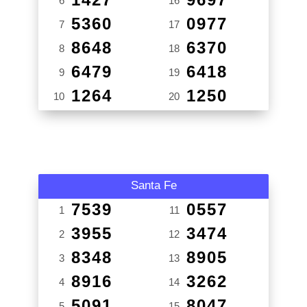
6
16
5360
0977
7
17
8648
6370
8
18
6479
6418
9
19
1264
1250
10
20
Santa Fe
7539
0557
1
11
3955
3474
2
12
8348
8905
3
13
8916
3262
4
14
5091
8047
5
15