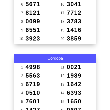
5671
3041
6
16
8121
7712
7
17
0099
3783
8
18
6551
1416
9
19
3923
3859
10
20
Cordoba
4998
0021
1
11
5563
1989
2
12
6719
1642
3
13
0510
6393
4
14
7601
1650
5
15
1427
9697