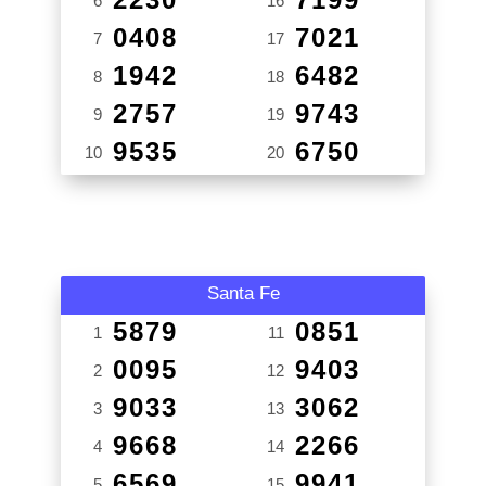
6
16
0408
7021
7
17
1942
6482
8
18
2757
9743
9
19
9535
6750
10
20
Santa Fe
5879
0851
1
11
0095
9403
2
12
9033
3062
3
13
9668
2266
4
14
6569
9941
5
15