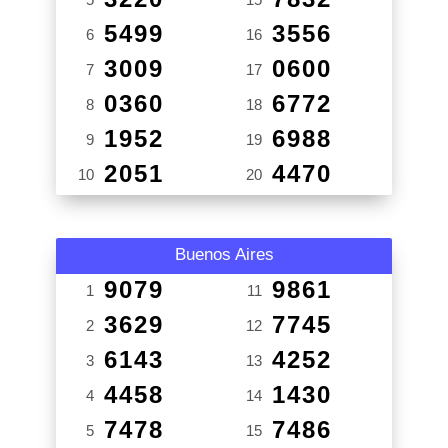
5499
3556
6
16
3009
0600
7
17
0360
6772
8
18
1952
6988
9
19
2051
4470
10
20
Buenos Aires
9079
9861
1
11
3629
7745
2
12
6143
4252
3
13
4458
1430
4
14
7478
7486
5
15