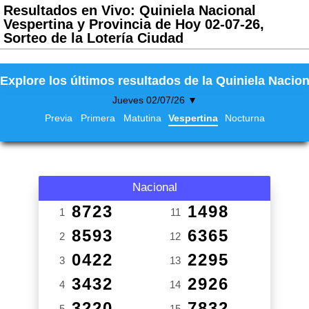
Resultados en Vivo: Quiniela Nacional
Vespertina y Provincia de Hoy 02-07-26,
Sorteo de la Lotería Ciudad
Explore los últimos resultados de la Quiniela Nacion
Jueves 02/07/26 ▼
Previa
Primera
Matutina
Vespertina
Nocturna
Nacional
8723
1498
1
11
8593
6365
2
12
0422
2295
3
13
3432
2926
4
14
3220
7832
5
15