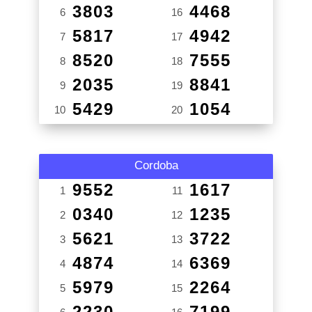
3803
4468
6
16
5817
4942
7
17
8520
7555
8
18
2035
8841
9
19
5429
1054
10
20
Cordoba
9552
1617
1
11
0340
1235
2
12
5621
3722
3
13
4874
6369
4
14
5979
2264
5
15
2230
7199