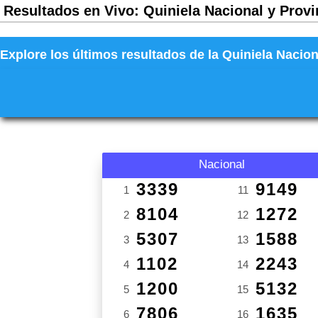
Resultados en Vivo: Quiniela Nacional y Provi
Explore los últimos resultados de la Quiniela Nacion
Nacional
3339
9149
1
11
8104
1272
2
12
5307
1588
3
13
1102
2243
4
14
1200
5132
5
15
7806
1635
6
16