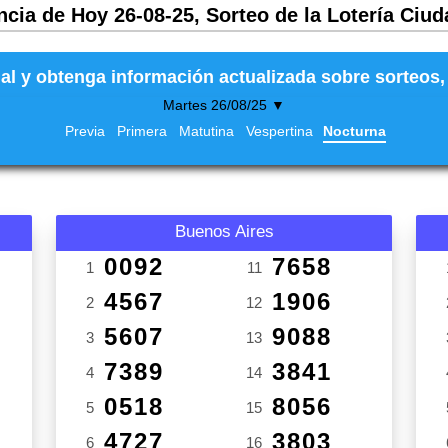
ncia de Hoy 26-08-25, Sorteo de la Lotería Ciud
al y obtenga información actualizada sobre sorteos, 
Martes 26/08/25 ▼
Previa
Primera
Matutina
Vespertina
Nocturna
Buenos Aires
0092
7658
1
11
4567
1906
2
12
5607
9088
3
13
7389
3841
4
14
0518
8056
5
15
4727
3803
6
16