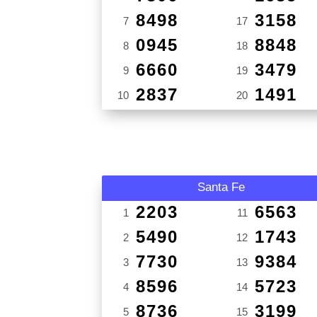
8498
3158
7
17
0945
8848
8
18
6660
3479
9
19
2837
1491
10
20
Santa Fe
2203
6563
1
11
5490
1743
2
12
7730
9384
3
13
8596
5723
4
14
8736
3199
5
15