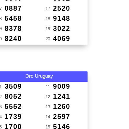
0887
2520
7
17
5458
9148
8
18
8378
3022
9
19
8240
4069
0
20
Oro Uruguay
3509
9009
1
11
8052
1241
2
12
5552
1260
3
13
1739
2597
4
14
1700
5146
5
15