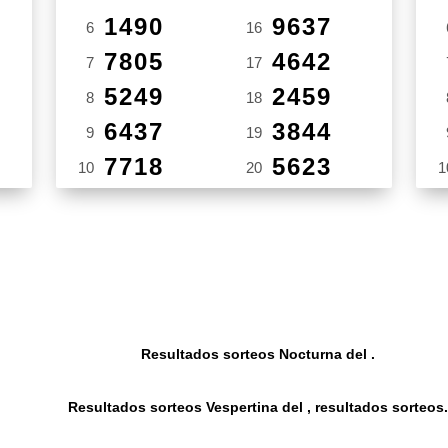
1490
9637
6
16
7805
4642
7
17
5249
2459
8
18
6437
3844
9
19
7718
5623
10
20
1
Resultados sorteos Nocturna del .
Resultados sorteos Vespertina del , resultados sorteos.