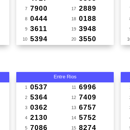
7900
2889
7
17
0444
0188
8
18
3611
3948
9
19
5394
3550
10
20
1
Entre Rios
0537
6996
1
11
5364
7409
2
12
0362
6757
3
13
2130
5752
4
14
7086
8274
5
15