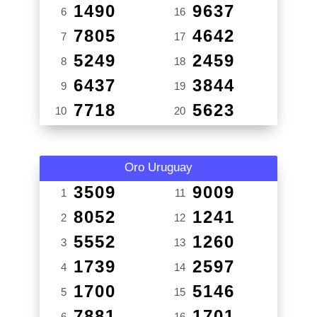
1490
9637
6
16
7805
4642
7
17
5249
2459
8
18
6437
3844
9
19
7718
5623
10
20
Oro Uruguay
3509
9009
1
11
8052
1241
2
12
5552
1260
3
13
1739
2597
4
14
1700
5146
5
15
7881
1701
6
16