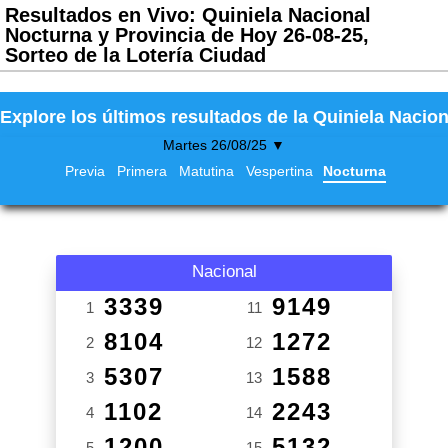
Resultados en Vivo: Quiniela Nacional
Nocturna y Provincia de Hoy 26-08-25,
Sorteo de la Lotería Ciudad
Explore los últimos resultados de la Quiniela Nacion
Martes 26/08/25 ▼
Previa
Primera
Matutina
Vespertina
Nocturna
Nacional
3339
9149
1
11
8104
1272
2
12
5307
1588
3
13
1102
2243
4
14
1200
5132
5
15