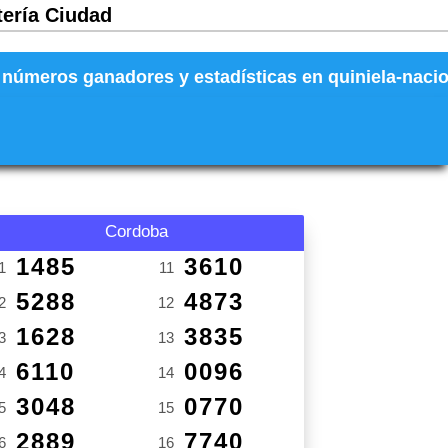
tería Ciudad
números ganadores y estadísticas en quiniela-naciona
Cordoba
1485
3610
1
11
5288
4873
2
12
1628
3835
3
13
6110
0096
4
14
3048
0770
5
15
2889
7740
6
16