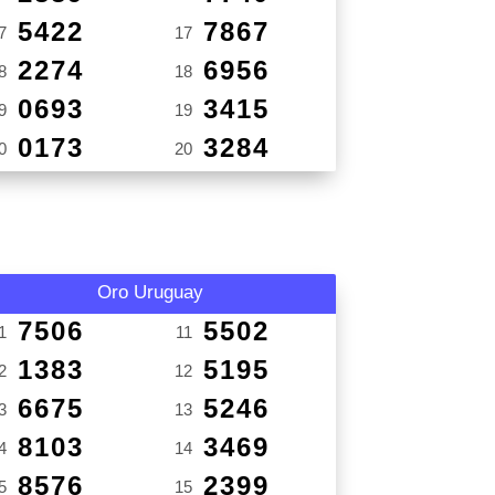
5422
7867
7
17
2274
6956
8
18
0693
3415
9
19
0173
3284
0
20
Oro Uruguay
7506
5502
1
11
1383
5195
2
12
6675
5246
3
13
8103
3469
4
14
8576
2399
5
15