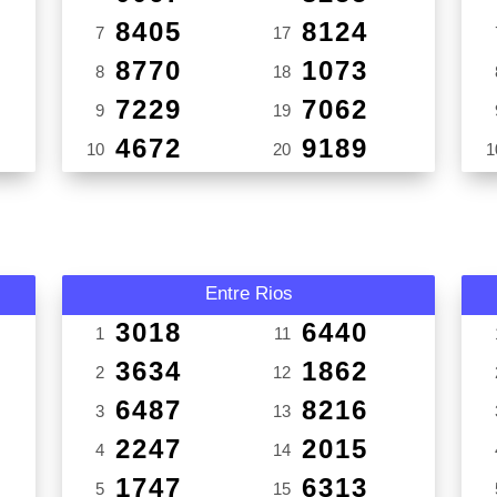
8405
8124
7
17
8770
1073
8
18
7229
7062
9
19
4672
9189
10
20
1
Entre Rios
3018
6440
1
11
3634
1862
2
12
6487
8216
3
13
2247
2015
4
14
1747
6313
5
15