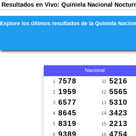
Resultados en Vivo: Quiniela Nacional Nocturn
Explore los últimos resultados de la Quiniela Nacion
Nacional
7578
5216
1
11
1959
5565
2
12
6577
5310
3
13
8645
3423
4
14
8319
2213
5
15
9389
4754
6
16