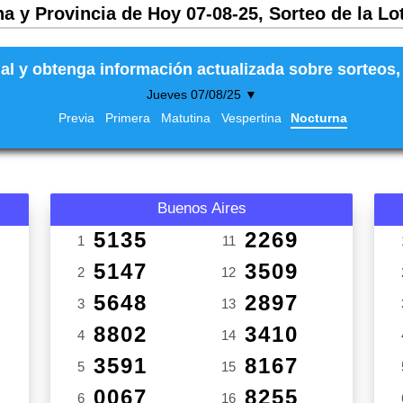
a y Provincia de Hoy 07-08-25, Sorteo de la Lo
al y obtenga información actualizada sobre sorteos, 
Jueves 07/08/25 ▼
Previa
Primera
Matutina
Vespertina
Nocturna
Buenos Aires
5135
2269
1
11
5147
3509
2
12
5648
2897
3
13
8802
3410
4
14
3591
8167
5
15
0067
8255
6
16