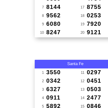
8144
8755
7
17
9562
0253
8
18
6080
7920
9
19
8247
9121
10
20
Santa Fe
3550
0297
1
11
0342
0451
2
12
6327
0503
3
13
0911
2477
4
14
5892
0846
5
15