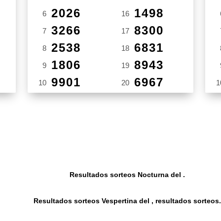
2026
1498
6
16
3266
8300
7
17
2538
6831
8
18
1806
8943
9
19
9901
6967
10
20
1
Resultados sorteos Nocturna del .
Resultados sorteos Vespertina del , resultados sorteos.