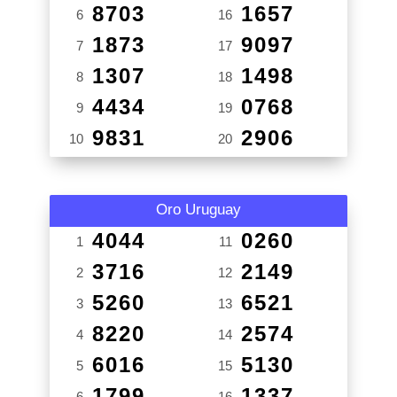
8703
1657
6
16
1873
9097
7
17
1307
1498
8
18
4434
0768
9
19
9831
2906
10
20
Oro Uruguay
4044
0260
1
11
3716
2149
2
12
5260
6521
3
13
8220
2574
4
14
6016
5130
5
15
1799
1337
6
16