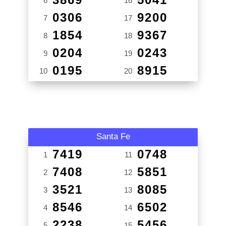
6
16
0306
9200
7
17
1854
9367
8
18
0204
0243
9
19
0195
8915
10
20
Santa Fe
7419
0748
1
11
7408
5851
2
12
3521
8085
3
13
8546
6502
4
14
2238
5456
5
15