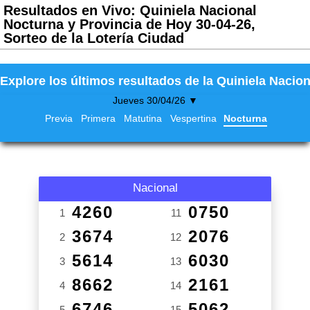
Resultados en Vivo: Quiniela Nacional
Nocturna y Provincia de Hoy 30-04-26,
Sorteo de la Lotería Ciudad
Explore los últimos resultados de la Quiniela Nacion
Jueves 30/04/26 ▼
Previa
Primera
Matutina
Vespertina
Nocturna
Nacional
4260
0750
1
11
3674
2076
2
12
5614
6030
3
13
8662
2161
4
14
6746
5062
5
15