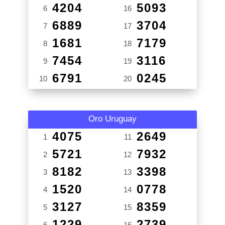
4204
5093
6
16
6889
3704
7
17
1681
7179
8
18
7454
3116
9
19
6791
0245
10
20
Oro Uruguay
4075
2649
1
11
5721
7932
2
12
8182
3398
3
13
1520
0778
4
14
3127
8359
5
15
1229
2739
6
16