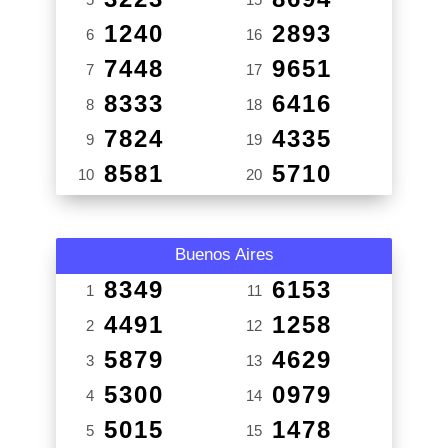
1240
2893
6
16
7448
9651
7
17
8333
6416
8
18
7824
4335
9
19
8581
5710
10
20
Buenos Aires
8349
6153
1
11
4491
1258
2
12
5879
4629
3
13
5300
0979
4
14
5015
1478
5
15