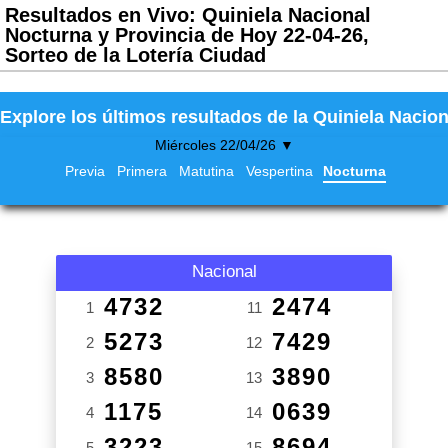
Resultados en Vivo: Quiniela Nacional
Nocturna y Provincia de Hoy 22-04-26,
Sorteo de la Lotería Ciudad
Explore los últimos resultados de la Quiniela Nacion
Miércoles 22/04/26 ▼
Previa
Primera
Matutina
Vespertina
Nocturna
Nacional
4732
2474
1
11
5273
7429
2
12
8580
3890
3
13
1175
0639
4
14
3223
8694
5
15