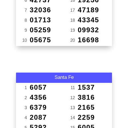
6
16
32036
47189
7
17
01713
43345
8
18
05259
09932
9
19
05675
16698
10
20
Santa Fe
6057
1537
1
11
4356
3816
2
12
6379
2165
3
13
2087
2259
4
14
5292
6005
5
15