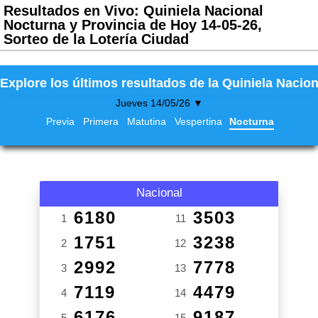
Resultados en Vivo: Quiniela Nacional
Nocturna y Provincia de Hoy 14-05-26,
Sorteo de la Lotería Ciudad
Explore los últimos resultados de la Quiniela Nacion
Jueves 14/05/26 ▼
Previa
Primera
Matutina
Vespertina
Nocturna
Nacional
6180
3503
1
11
1751
3238
2
12
2992
7778
3
13
7119
4479
4
14
6176
9187
5
15