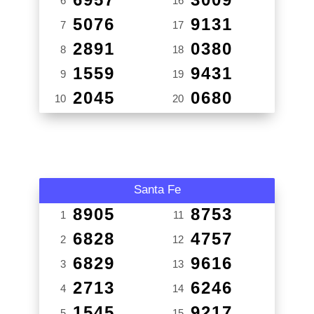
6
16
5076
9131
7
17
2891
0380
8
18
1559
9431
9
19
2045
0680
10
20
Santa Fe
8905
8753
1
11
6828
4757
2
12
6829
9616
3
13
2713
6246
4
14
1545
9217
5
15