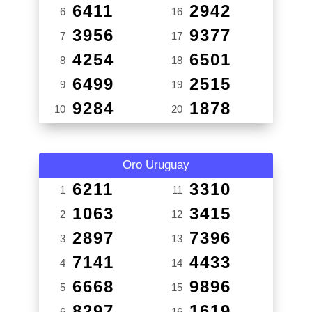
6411
2942
6
16
3956
9377
7
17
4254
6501
8
18
6499
2515
9
19
9284
1878
10
20
Oro Uruguay
6211
3310
1
11
1063
3415
2
12
2897
7396
3
13
7141
4433
4
14
6668
9896
5
15
8297
1619
6
16