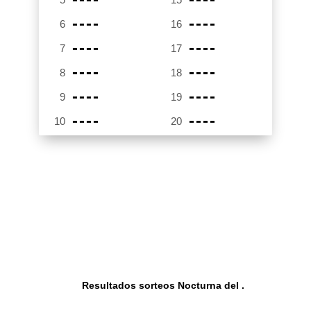
----
----
6
16
----
----
7
17
----
----
8
18
----
----
9
19
----
----
10
20
Resultados sorteos Nocturna del .