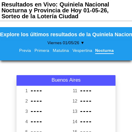
Resultados en Vivo: Quiniela Nacional
Nocturna y Provincia de Hoy 01-05-26,
Sorteo de la Lotería Ciudad
Explore los últimos resultados de la Quiniela Nacion
Viernes 01/05/26 ▼
Previa
Primera
Matutina
Vespertina
Nocturna
Buenos Aires
----
----
1
11
----
----
2
12
----
----
3
13
----
----
4
14
----
----
5
15