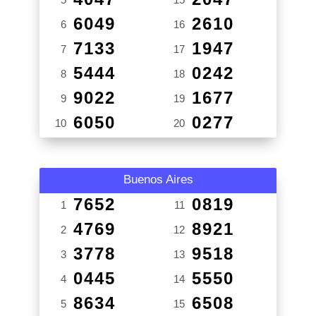
6049
2610
6
16
7133
1947
7
17
5444
0242
8
18
9022
1677
9
19
6050
0277
10
20
Buenos Aires
7652
0819
1
11
4769
8921
2
12
3778
9518
3
13
0445
5550
4
14
8634
6508
5
15