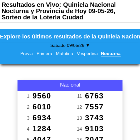
Resultados en Vivo: Quiniela Nacional
Nocturna y Provincia de Hoy 09-05-26,
Sorteo de la Lotería Ciudad
Explore los últimos resultados de la Quiniela Nacion
Sábado 09/05/26 ▼
Previa
Primera
Matutina
Vespertina
Nocturna
Nacional
9560
6763
1
11
6010
7557
2
12
6934
3743
3
13
1284
9103
4
14
4047
2047
5
15