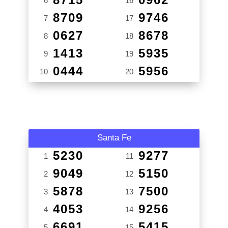
6
16
8709
9746
7
17
0627
8678
8
18
1413
5935
9
19
0444
5956
10
20
Santa Fe
5230
9277
1
11
9049
5150
2
12
5878
7500
3
13
4053
9256
4
14
6691
5415
5
15