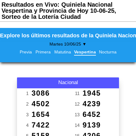
Resultados en Vivo: Quiniela Nacional
Vespertina y Provincia de Hoy 10-06-25,
Sorteo de la Lotería Ciudad
Explore los últimos resultados de la Quiniela Nacion
Martes 10/06/25 ▼
Previa
Primera
Matutina
Vespertina
Nocturna
Nacional
3086
1945
1
11
4502
4239
2
12
1654
6452
3
13
7422
9139
4
14
5158
4206
5
15