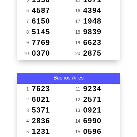
4587
4394
6
16
6150
1948
7
17
5145
9839
8
18
7769
6623
9
19
0370
2875
10
20
Buenos Aires
7623
9234
1
11
6021
2571
2
12
5371
0921
3
13
2836
6990
4
14
1231
0596
5
15