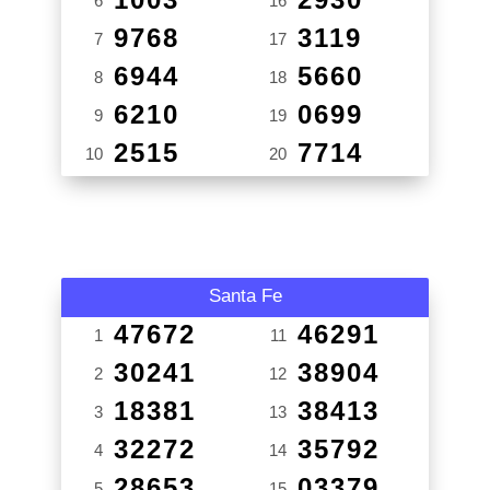
6
16
9768
3119
7
17
6944
5660
8
18
6210
0699
9
19
2515
7714
10
20
Santa Fe
47672
46291
1
11
30241
38904
2
12
18381
38413
3
13
32272
35792
4
14
28653
03379
5
15