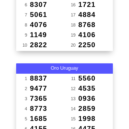
8307
1721
6
16
5061
4884
7
17
4076
8768
8
18
1149
4106
9
19
2822
2250
10
20
Oro Uruguay
8837
5560
1
11
9477
4535
2
12
7365
0936
3
13
8773
2859
4
14
1685
1998
5
15
4155
4475
6
16