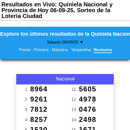
Resultados en Vivo: Quiniela Nacional y
Provincia de Hoy 06-09-25, Sorteo de la
Lotería Ciudad
Explore los últimos resultados de la Quiniela Nacion
Sábado 06/09/25 ▼
Previa
Primera
Matutina
Vespertina
Nocturna
Nacional
8964
5605
1
11
9261
4978
2
12
7812
0476
3
13
8257
2498
4
14
1530
1671
5
15